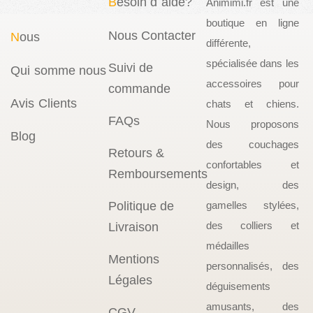
B
esoin d`aide?
Animimi.fr est une
boutique en ligne
Nous Contacter
N
ous
différente,
spécialisée dans les
Suivi de
Qui somme nous
accessoires pour
commande
Avis Clients
chats et chiens.
FAQs
Nous proposons
Blog
des couchages
Retours &
confortables et
Remboursements
design, des
Politique de
gamelles stylées,
des colliers et
Livraison
médailles
Mentions
personnalisés, des
Légales
déguisements
amusants, des
CGV