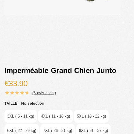
Imperméable Grand Chien Junto
€
33.90
(
6
avis client)
No selection
TAILLE
:
3XL ( 5 - 11 kg)
4XL ( 11 - 18 kg)
5XL ( 18 - 22 kg)
6XL ( 22 - 26 kg)
7XL ( 26 - 31 kg)
8XL ( 31 - 37 kg)