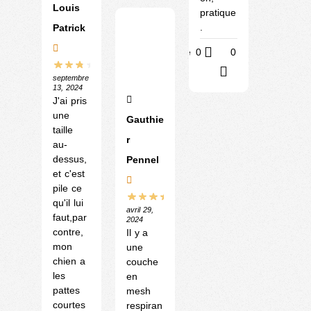
Louis
pratique
.
Patrick
Utile
0
0
?
septembre
13, 2024
J'ai pris
une
Gauthie
taille
r
au-
dessus,
Pennel
et c'est
pile ce
qu'il lui
avril 29,
faut,par
2024
contre,
Il y a
mon
une
chien a
couche
les
en
pattes
mesh
courtes
respiran