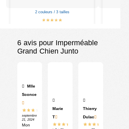
2 couleurs / 3 tailles
6
€
25.90
€
30.90
6 avis pour
Imperméable
Grand Chien Junto
Mlle
Sconce
Marie
Thierry
septembre
T
Dulac
21, 2024
Mon