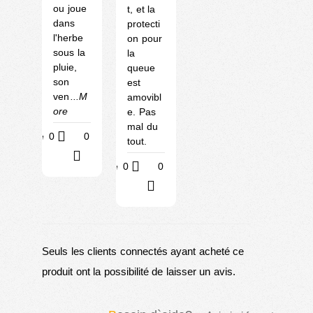
ou joue
t, et la
dans
protecti
l'herbe
on pour
sous la
la
pluie,
queue
son
est
ven
...M
amovibl
ore
e. Pas
mal du
Utile
0
0
tout.
?
Utile
0
0
?
Seuls les clients connectés ayant acheté ce
produit ont la possibilité de laisser un avis.