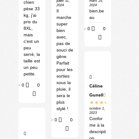
juillet 31,
mars 25,
chien
2024
2024
pèse 33
Il
bien,be
kg, j'ai
marche
au
pris du
super
8XL,
Utile
0
0
bien
mais
avec,
?
c'est un
pas de
peu
souci de
serré, la
gêne.
taille est
Parfait
un peu
pour les
petite.
sorties
sous la
Utile
0
0
Céline
pluie, il
?
Gunell
sera le
plus
stylé !
octobre 1,
2023
Confor
Utile
0
0
me à la
?
descripti
on,