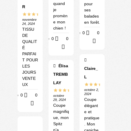
quand
pour
R
je
ses
promèn
balades
novembre
e mon
en forêt.
24, 2024
chien !
TISSU
Utile
0
0
DE
Utile
0
0
?
QUALIT
?
É
PARFAI
T POUR
Élisa
LES
Claire_
JOURS
TREMB
L
VENTE
LAY
UX
octobre 2,
2024
Utile
0
0
octobre
Coupe
29, 2024
?
Coupe
élégant
magnifiq
e et
ue, mon
pratique
Spitz
. Mon
n’a
caniche