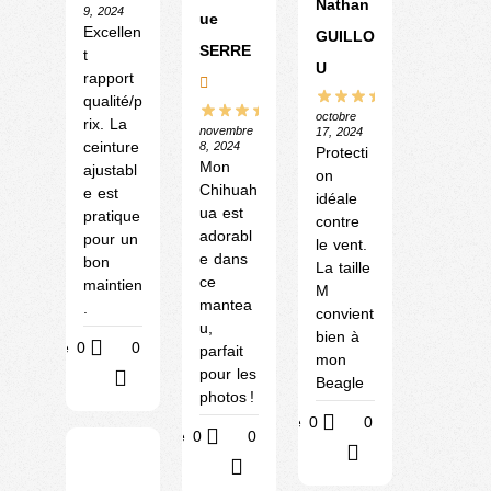
Nathan
9, 2024
ue
Excellen
GUILLO
SERRE
t
U
rapport
qualité/p
octobre
rix. La
novembre
17, 2024
ceinture
8, 2024
Protecti
Mon
ajustabl
on
Chihuah
e est
idéale
ua est
pratique
contre
adorabl
pour un
le vent.
e dans
bon
La taille
ce
maintien
M
mantea
.
convient
u,
bien à
Utile
0
0
parfait
mon
pour les
?
Beagle
photos !
Utile
0
0
Utile
0
0
?
?