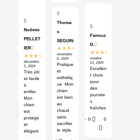
Thoma
Noémie
s
Fairouz
PELLET
SEGUIN
D.
IER
novembre
octobre
6, 2024
décembre
13, 2024
Pratique
3, 2024
Excellen
et
Très joli
t choix
esthétiq
et facile
pour
ue. Mon
à
des
chien
enfiler.
journée
est bien
Mon
s
au
chien
fraîches
chaud
est
sans
protégé
Utile
0
0
sacrifier
et
?
le style.
élégant.