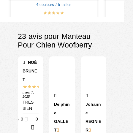
4 couleurs / 5 tailles
4
€
16.90
€
19.90
23 avis pour
Manteau
Pour Chien Woofberry
NOÉ
BRUNE
T
mars 7,
2025
TRÈS
Delphin
Johann
BIEN
e
e
Utile
0
0
GALLE
REGNIE
?
T
R