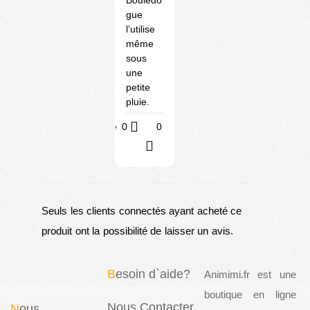
Bouledo
gue
l’utilise
même
sous
une
petite
pluie.
Utile
0
0
?
Seuls les clients connectés ayant acheté ce
produit ont la possibilité de laisser un avis.
B
esoin d`aide?
Animimi.fr est une
boutique en ligne
Nous Contacter
N
ous