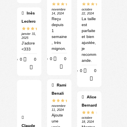
novembre
octobre
Inès
14, 2024
22, 2024
Reçu
La taille
Leclerc
depuis
est
1
parfaite
janvier 31,
semaine
et bien
2025
, très
ajustée,
J’adore
mignon.
je
<333
recomm
Utile
0
0
Utile
0
0
ande.
?
?
Utile
0
0
?
Rami
Benali
Alice
Bernard
novembre
11, 2024
Ajoute
octobre
une
18, 2024
Claude
vraie
Mantea