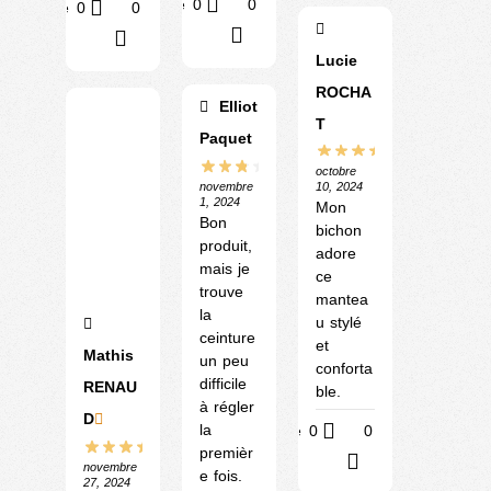
Utile
0
0
Utile
0
0
?
?
Lucie
ROCHA
Elliot
T
Paquet
octobre
novembre
10, 2024
1, 2024
Mon
Bon
bichon
produit,
adore
mais je
ce
trouve
mantea
la
u stylé
ceinture
et
Mathis
un peu
conforta
difficile
RENAU
ble.
à régler
D
la
Utile
0
0
premièr
?
novembre
e fois.
27, 2024