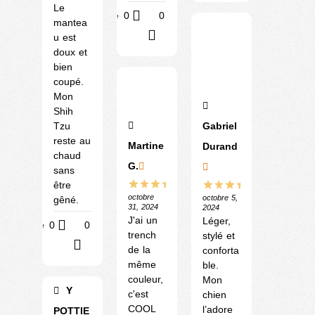
Le
Utile
0
0
mantea
?
u est
doux et
bien
coupé.
Mon
Shih
Tzu
Gabriel
reste au
Martine
Durand
chaud
G.
sans
être
octobre
octobre 5,
gêné.
31, 2024
2024
J'ai un
Léger,
Utile
0
0
trench
stylé et
?
de la
conforta
même
ble.
couleur,
Mon
Y
c'est
chien
COOL
l’adore
POTTIE