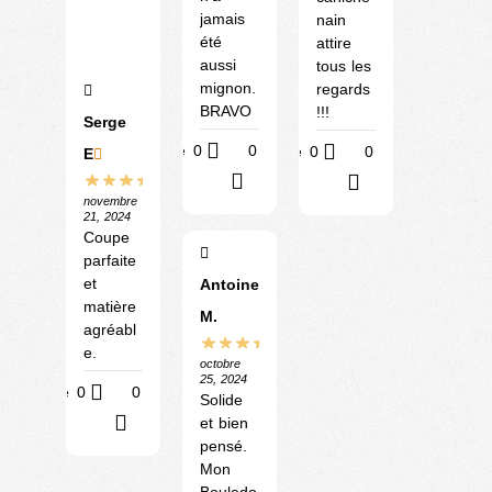
jamais
nain
été
attire
aussi
tous les
mignon.
regards
BRAVO
!!!
Serge
Utile
0
0
Utile
0
0
E
?
?
novembre
21, 2024
Coupe
parfaite
et
Antoine
matière
M.
agréabl
e.
octobre
25, 2024
Utile
0
0
Solide
et bien
?
pensé.
Mon