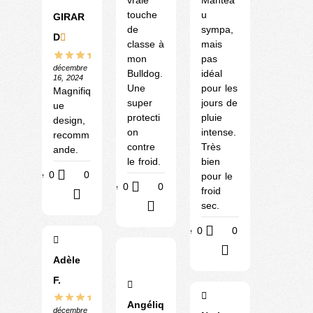
touche
u
GIRAR
de
sympa,
D
classe à
mais
mon
pas
décembre
Bulldog.
idéal
16, 2024
Une
pour les
Magnifiq
super
jours de
ue
protecti
pluie
design,
on
intense.
recomm
contre
Très
ande.
le froid.
bien
Utile
0
0
pour le
Utile
0
0
froid
?
sec.
?
Utile
0
0
?
Adèle
F.
Angéliq
décembre