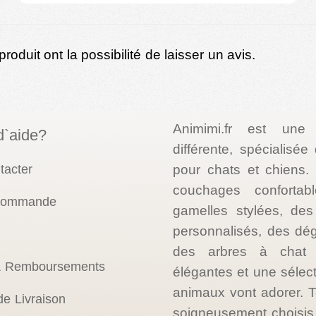
oduit ont la possibilité de laisser un avis.
Animimi.fr est une
d`aide?
différente, spécialisé
tacter
pour chats et chiens
couchages confortab
 commande
gamelles stylées, des 
personnalisés, des dé
des arbres à chat d
& Remboursements
élégantes et une sélec
animaux vont adorer. T
de Livraison
soigneusement choisis p