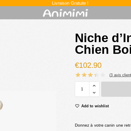
Livraison Gratuite !
Niche d’I
Chien Boi
€
102.90
(
3
avis client
Add to wishlist
Donnez à votre canin une retra