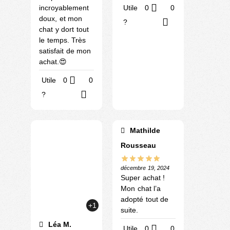
incroyablement
Utile
0
0
doux, et mon
?
chat y dort tout
le temps. Très
satisfait de mon
achat.😍
Utile
0
0
?
Mathilde
Rousseau
décembre 19, 2024
Super achat !
Mon chat l’a
adopté tout de
+1
suite.
Léa M.
Utile
0
0