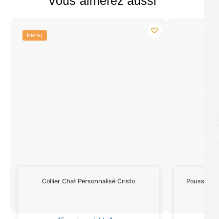
Vous aimerez aussi
Perso
Collier Chat Personnalisé Cristo
Poussette 