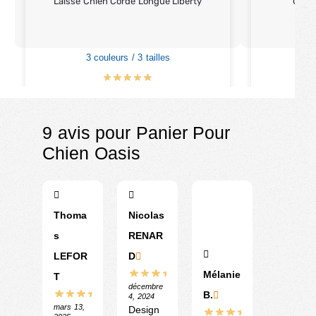
Laisse Chien Corde Longue Liberty
Colli
3 couleurs / 3 tailles
4
€
15.99
–
€
28.99
9 avis pour
Panier Pour
Chien Oasis
Thoma
Nicolas
s
RENAR
LEFOR
D
Mélanie
T
décembre
B.
4, 2024
mars 13,
Design