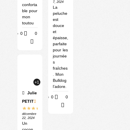
7, 2024
conforta
La
ble pour
peluche
mon
est
toutou
douce
et
Utile
0
0
épaisse,
?
parfaite
pour les
journée
s
fraîches
. Mon
Bulldog
+1
l’adore.
Julie
Utile
0
0
PETIT
?
décembre
22, 2024
Un
cocon