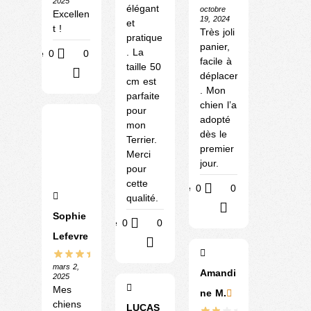
2025
élégant
octobre
Excellen
19, 2024
et
t !
Très joli
pratique
panier,
. La
Utile
0
0
facile à
taille 50
?
déplacer
cm est
. Mon
parfaite
chien l’a
pour
adopté
mon
dès le
Terrier.
premier
Merci
jour.
pour
cette
Utile
0
0
qualité.
?
Sophie
Utile
0
0
Lefevre
?
mars 2,
Amandi
2025
Mes
ne M.
chiens
LUCAS