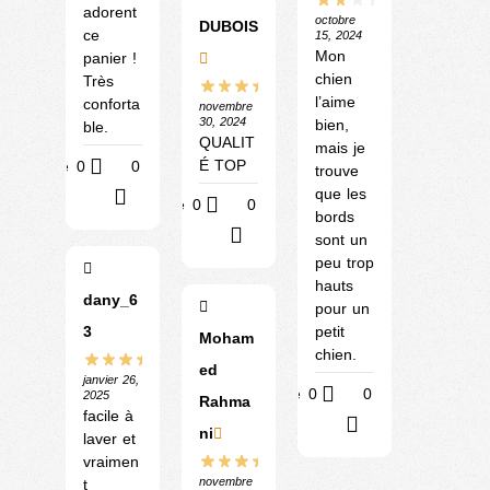
adorent
octobre
DUBOIS
ce
15, 2024
Mon
panier !
chien
Très
l’aime
conforta
novembre
30, 2024
bien,
ble.
QUALIT
mais je
É TOP
Utile
0
0
trouve
que les
?
Utile
0
0
bords
?
sont un
peu trop
hauts
dany_6
pour un
3
petit
Moham
chien.
ed
janvier 26,
Utile
0
0
2025
Rahma
facile à
?
ni
laver et
vraimen
novembre
t