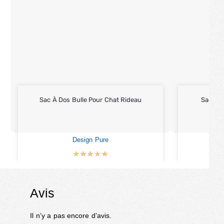
Sac À Dos Bulle Pour Chat Rideau
Sac À D
Design Pure
€
79.90
Avis
Il n’y a pas encore d’avis.