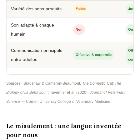
Variété des sons produits
Faible
Jusqu'
Son adapté à chaque
Non
Oui
humain
Communication principale
Olfacti
Olfactive & corporelle
entre adultes
corpore
Sources : Bradshaw & Cameron-Beaumont,
The Domestic Cat: The
Biology of its Behaviour
; Tavernier et al. (2020),
Journal of Veterinary
Science
— Cornell University College of Veterinary Medicine.
Le miaulement : une langue inventée
pour nous