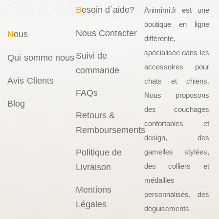
B
esoin d`aide?
Animimi.fr est une
boutique en ligne
Nous Contacter
N
ous
différente,
spécialisée dans les
Suivi de
Qui somme nous
accessoires pour
commande
Avis Clients
chats et chiens.
FAQs
Nous proposons
Blog
des couchages
Retours &
confortables et
Remboursements
design, des
Politique de
gamelles stylées,
des colliers et
Livraison
médailles
Mentions
personnalisés, des
Légales
déguisements