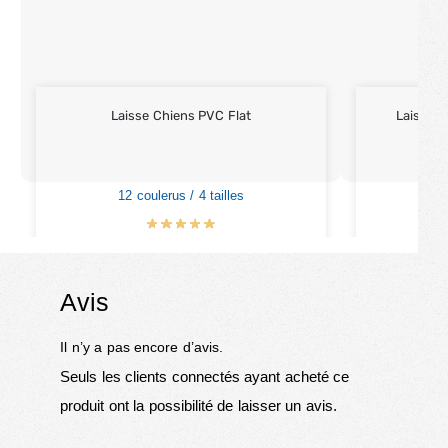
Laisse Chiens PVC Flat
Laisse C
12 coulerus / 4 tailles
3
€
15.90
–
€
35.90
€
Avis
Il n’y a pas encore d’avis.
Seuls les clients connectés ayant acheté ce
produit ont la possibilité de laisser un avis.