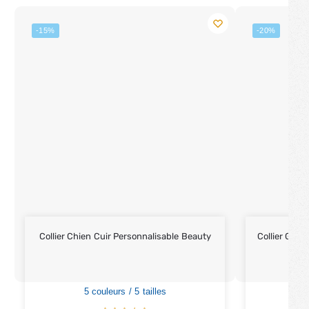
-15%
-20%
Collier Chien Cuir Personnalisable Beauty
Collier Grav
5 couleurs / 5 tailles
5