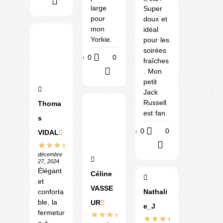
?
large
Super
pour
doux et
mon
idéal
Yorkie.
pour les
soirées
Utile
0
0
fraîches
?
. Mon
petit
Jack
Russell
Thoma
est fan.
s
Utile
0
0
VIDAL
?
décembre
27, 2024
Élégant
Céline
et
VASSE
conforta
Nathali
ble, la
UR
e_J
fermetur
e à