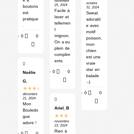
novembre
octobre
25, 2024
boutons
31, 2024
Facile à
est
Sweat
laver et
pratique
adorabl
tellemen
.
e avec
t
motif
mignon.
Utile
0
0
poisson,
On a eu
?
mon
plein de
chien
complim
est une
ents.
vraie
star en
Utile
0
0
Noélie
balade
?
G.
:-)
Utile
0
0
décembre
21, 2024
?
Mon
Ariel_B
Bouledo
gue
novembre
adore !
23, 2024
Rien à
Utile
0
0