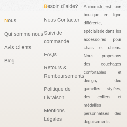
B
esoin d`aide?
Animimi.fr est une
boutique en ligne
Nous Contacter
N
ous
différente,
spécialisée dans les
Suivi de
Qui somme nous
accessoires pour
commande
Avis Clients
chats et chiens.
FAQs
Nous proposons
Blog
des couchages
Retours &
confortables et
Remboursements
design, des
Politique de
gamelles stylées,
des colliers et
Livraison
médailles
Mentions
personnalisés, des
Légales
déguisements