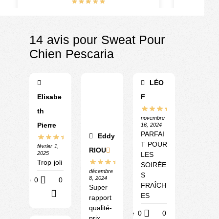
€
17.90
–
€
36.90
14 avis pour
Sweat Pour
Chien Pescaria
LÉO
Elisabe
F
th
novembre
Pierre
16, 2024
PARFAI
Eddy
T POUR
février 1,
RIOU
2025
LES
Trop joli
SOIRÉE
décembre
S
8, 2024
Utile
0
0
FRAÎCH
Super
?
ES
rapport
qualité-
Utile
0
0
prix.