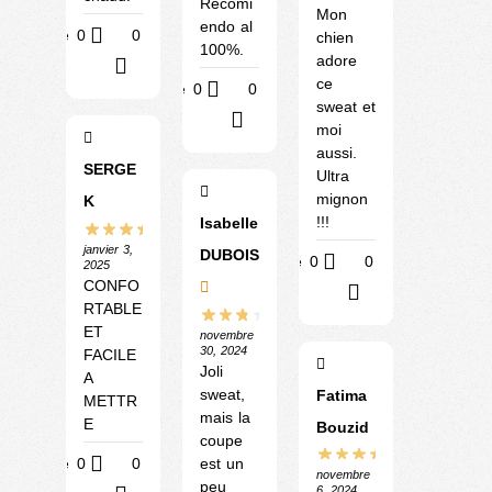
Recomi
Mon
endo al
Utile
0
0
chien
100%.
adore
?
ce
Utile
0
0
sweat et
?
moi
aussi.
SERGE
Ultra
mignon
K
!!!
Isabelle
janvier 3,
DUBOIS
Utile
0
0
2025
CONFO
?
RTABLE
ET
novembre
30, 2024
FACILE
Joli
A
sweat,
Fatima
METTR
mais la
E
Bouzid
coupe
est un
Utile
0
0
novembre
peu
6, 2024