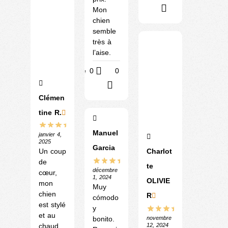
?
Mon
chien
semble
très à
l’aise.
Utile
0
0
?
Clémen
tine R.
Manuel
janvier 4,
2025
Garcia
Charlot
Un coup
de
te
décembre
cœur,
1, 2024
OLIVIE
mon
Muy
chien
R
cómodo
est stylé
y
et au
novembre
bonito.
12, 2024
chaud.