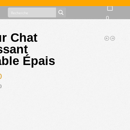
0
ur Chat
ssant
ble Épais
0
)