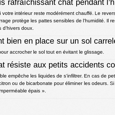
is rafraîchissant chat pendant l’h
ut si votre intérieur reste modérément chauffé. Le re
rrage protège les pattes sensibles de l’humidité. Il r
 d’hivers doux.
nt bien en place sur un sol carrel
ur accrocher le sol tout en évitant le glissage.
at résiste aux petits accidents c
 empêche les liquides de s’infiltrer. En cas de pet
citron ou de bicarbonate pour éliminer les odeurs. S
 imperméable épais
».