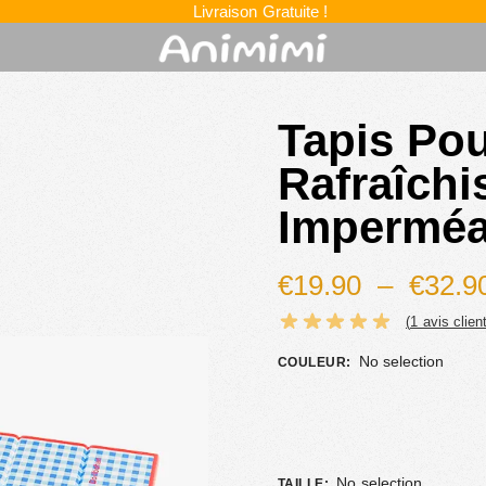
Livraison Gratuite !
Tapis Po
Rafraîchi
Imperméa
€
19.90
–
€
32.9
(
1
avis client
No selection
COULEUR
:
No selection
TAILLE
: