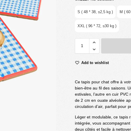
S ( 48 * 38, ≤2,5 kg )
M ( 60
XXL ( 96 * 72, ≤30 kg )
Add to wishlist
Ce tapis pour chat offre à vo
bien-être au fil des saisons. 
estivales, l’autre en cuir PVC
de 2 cm en ouate alvéolée app
circulation d’air, parfait pour 
Léger et modulable, ce tapis r
intégrée, vous accompagnant
deux côtés et facile à nettoye