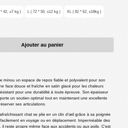
 * 42, ≤7 kg )
L ( 72 * 50, ≤12 kg )
XL ( 82 * 62, ≤18kg )
Ajouter au panier
tre minou un espace de repos fiable et polyvalent pour son
Une face douce et fraîche en satin glacé pour les chaleurs
 résistant pour une durabilité à toute épreuve. Son épaisseur
orte un soutien optimal tout en maintenant une excellente
préserver ses articulations.
afraîchissant chat se plie en un clin d’œil grâce à sa poignée
 facilement en voyage ou en déplacement. Imperméable des
r, il reste propre même face aux accidents ou aux poils. C’est