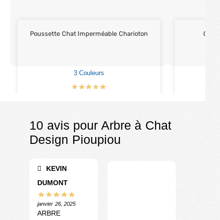
Poussette Chat Imperméable Charioton
Cana
3 Couleurs
€
499.00
10 avis pour
Arbre à Chat
Design Pioupiou
KEVIN
DUMONT
janvier 26, 2025
ARBRE