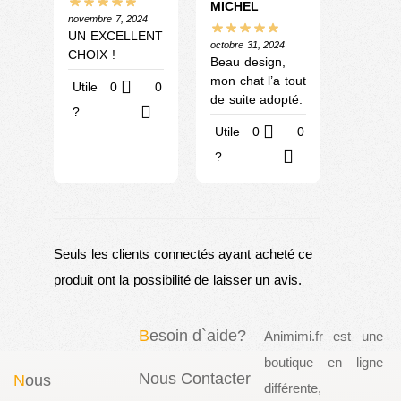
MICHEL
novembre 7, 2024
UN EXCELLENT
octobre 31, 2024
CHOIX !
Beau design,
mon chat l’a tout
Utile
0
0
de suite adopté.
?
Utile
0
0
?
Seuls les clients connectés ayant acheté ce
produit ont la possibilité de laisser un avis.
B
esoin d`aide?
Animimi.fr est une
boutique en ligne
Nous Contacter
N
ous
différente,