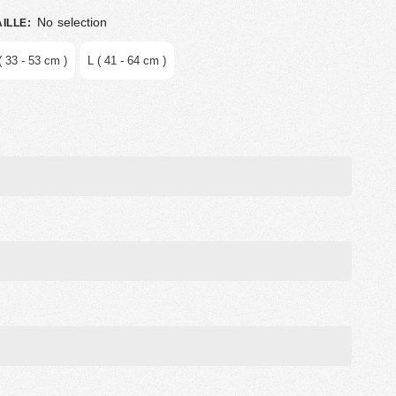
No selection
AILLE
:
( 33 - 53 cm )
L ( 41 - 64 cm )