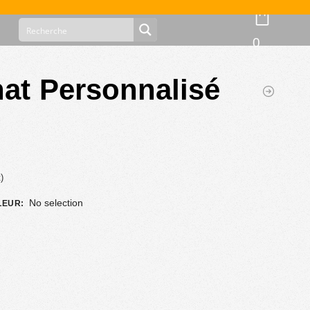
0
hat Personnalisé
)
No selection
ULEUR
: