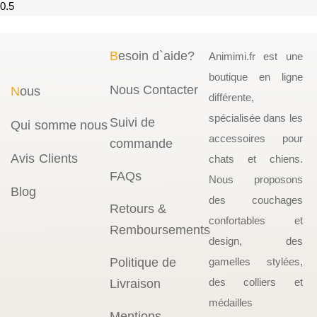
B
esoin d`aide?
Animimi.fr est une
boutique en ligne
Nous Contacter
N
ous
différente,
spécialisée dans les
Suivi de
Qui somme nous
accessoires pour
commande
Avis Clients
chats et chiens.
FAQs
Nous proposons
Blog
des couchages
Retours &
confortables et
Remboursements
design, des
Politique de
gamelles stylées,
des colliers et
Livraison
médailles
Mentions