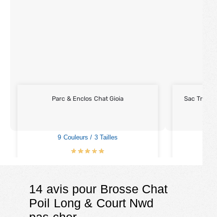
Parc & Enclos Chat Gioia
Sac Transp
9 Couleurs / 3 Tailles
5
€
39.00
–
€
65.00
€
14 avis pour
Brosse Chat
Poil Long & Court Nwd
pas cher