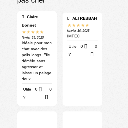
Claire
ALI REBBAH
Bonnet
janvier 10, 2025
IMPEC
février 23, 2025
Idéale pour mon
Utile
0
0
chat avec des
?
poils longs. Elle
démêle sans
agresser et
laisse un pelage
doux.
Utile
0
0
?