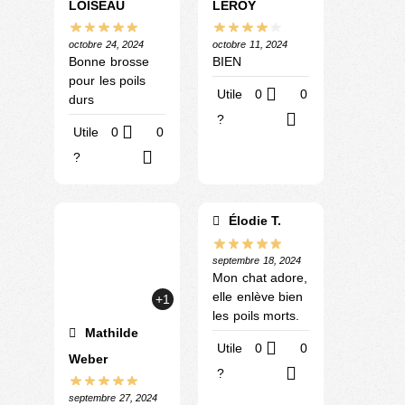
LOISEAU
LEROY
octobre 24, 2024
octobre 11, 2024
Bonne brosse
BIEN
pour les poils
Utile
0
0
durs
?
Utile
0
0
?
Élodie T.
septembre 18, 2024
Mon chat adore,
elle enlève bien
+1
les poils morts.
Mathilde
Utile
0
0
Weber
?
septembre 27, 2024