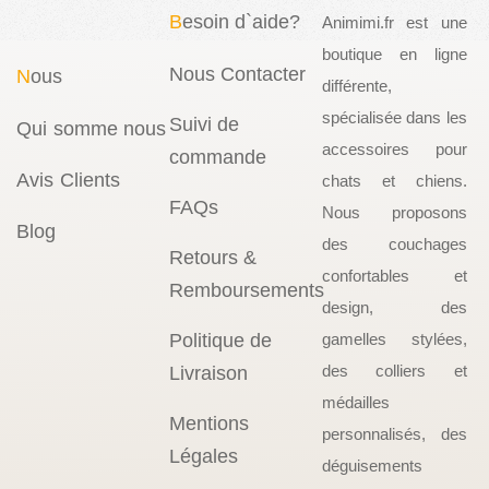
B
esoin d`aide?
Animimi.fr est une
boutique en ligne
Nous Contacter
N
ous
différente,
spécialisée dans les
Suivi de
Qui somme nous
accessoires pour
commande
Avis Clients
chats et chiens.
FAQs
Nous proposons
Blog
des couchages
Retours &
confortables et
Remboursements
design, des
Politique de
gamelles stylées,
des colliers et
Livraison
médailles
Mentions
personnalisés, des
Légales
déguisements