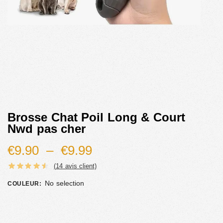
Brosse Chat Poil Long & Court
Nwd pas cher
€
9.90
–
€
9.99
(
14
avis client)
No selection
COULEUR
: