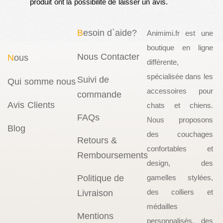
produit ont la possibilité de laisser un avis.
B
esoin d`aide?
Animimi.fr est une
boutique en ligne
Nous Contacter
N
ous
différente,
spécialisée dans les
Suivi de
Qui somme nous
accessoires pour
commande
Avis Clients
chats et chiens.
FAQs
Nous proposons
Blog
des couchages
Retours &
confortables et
Remboursements
design, des
Politique de
gamelles stylées,
des colliers et
Livraison
médailles
Mentions
personnalisés, des