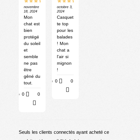
novembre
octobre 3,
18, 2024
2024
Mon
Casquet
chat est
te top
bien
pour les
protégé
balades
du soleil
! Mon
et
chat a
semble
l'air si
ne pas
mignon
être
!
gêné du
Utile
0
0
tout.
?
Utile
0
0
?
Seuls les clients connectés ayant acheté ce