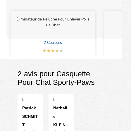
Éliminateur de Peluche Pour Enlever Poils
Par
De Chat
2 Couleurs
9
€
9.90
€
2 avis pour
Casquette
Pour Chat Sporty-Paws
Patrick
Nathali
SCHMIT
e
T
KLEIN