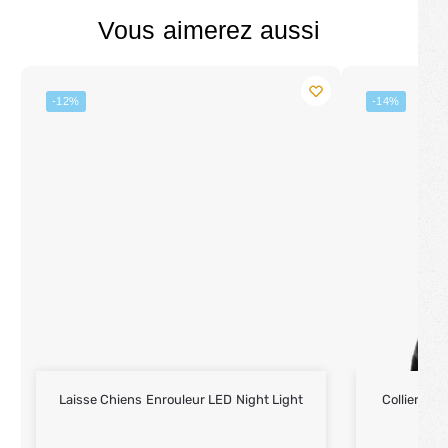
Vous aimerez aussi
-12%
-14%
Laisse Chiens Enrouleur LED Night Light
Collier Ch