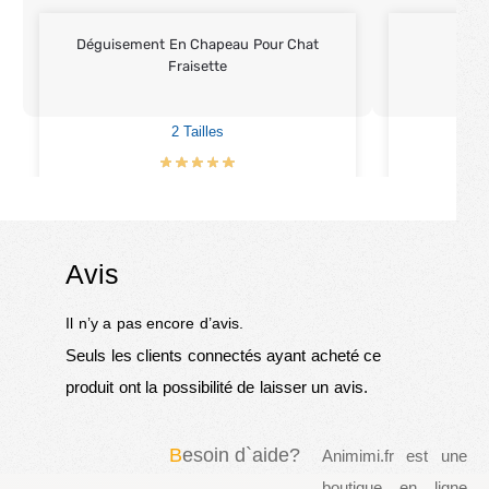
Déguisement En Chapeau Pour Chat
Cha
Fraisette
2 Tailles
€
12.90
Avis
Il n’y a pas encore d’avis.
Seuls les clients connectés ayant acheté ce
produit ont la possibilité de laisser un avis.
B
esoin d`aide?
Animimi.fr est une
boutique en ligne