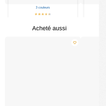
3 couleurs
4
€
28.90
€
32.90
Acheté aussi