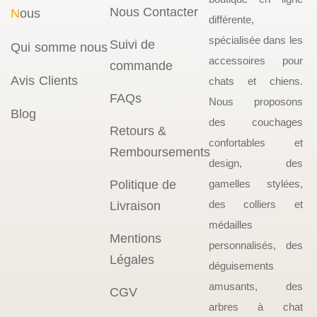
Nous Contacter
N
ous
différente,
spécialisée dans les
Suivi de
Qui somme nous
accessoires pour
commande
Avis Clients
chats et chiens.
FAQs
Nous proposons
Blog
des couchages
Retours &
confortables et
Remboursements
design, des
Politique de
gamelles stylées,
des colliers et
Livraison
médailles
Mentions
personnalisés, des
Légales
déguisements
amusants, des
CGV
arbres à chat