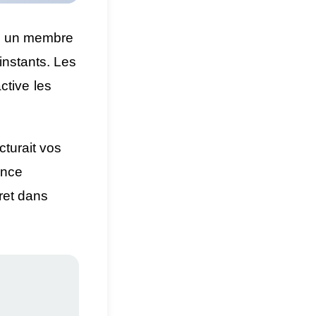
re un membre
instants. Les
tive les
cturait vos
ence
ret dans