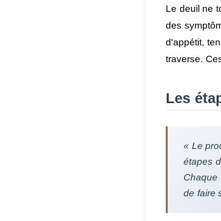
Le deuil ne 
des symptôme
d'appétit, t
traverse. Ce
Les éta
« Le pro
étapes d
Chaque d
de faire 