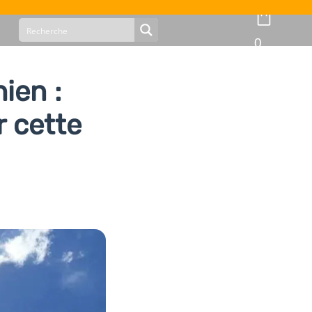
0
ien :
r cette