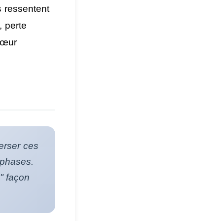
 ressentent
, perte
cœur
erser ces
 phases.
" façon