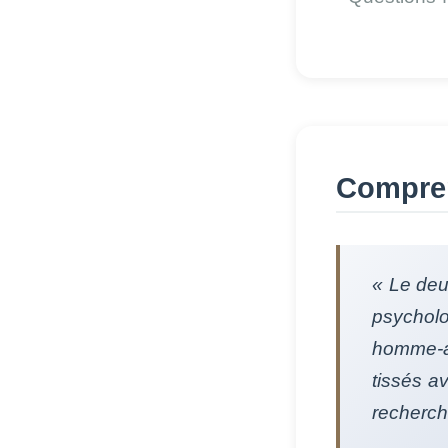
Compren
« Le deu
psycholo
homme-an
tissés a
recherch