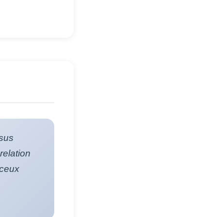
ssus
relation
 ceux