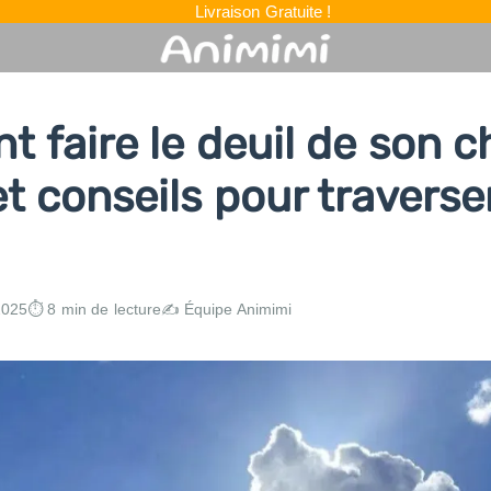
Livraison Gratuite !
faire le deuil de son ch
t conseils pour traverse
2025
⏱️ 8 min de lecture
✍️ Équipe Animimi