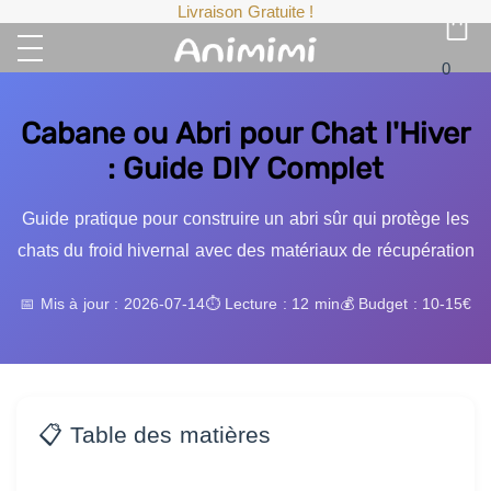
Livraison Gratuite !
0
Cabane ou Abri pour Chat l'Hiver
: Guide DIY Complet
Guide pratique pour construire un abri sûr qui protège les
chats du froid hivernal avec des matériaux de récupération
📅 Mis à jour : 2026-07-14
⏱️ Lecture : 12 min
💰 Budget : 10-15€
📋 Table des matières