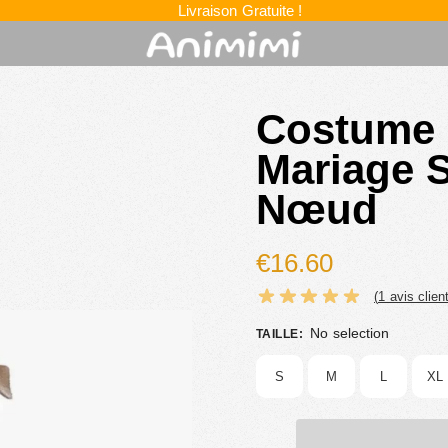
Livraison Gratuite !
Costume 
Mariage 
Nœud
€
16.60
(
1
avis client
No selection
TAILLE
:
S
M
L
XL