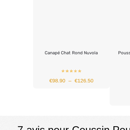
Canapé Chat Rond Nuvola
Pouss
€
98.90
–
€
126.50
7 avis pour
Coussin Pou