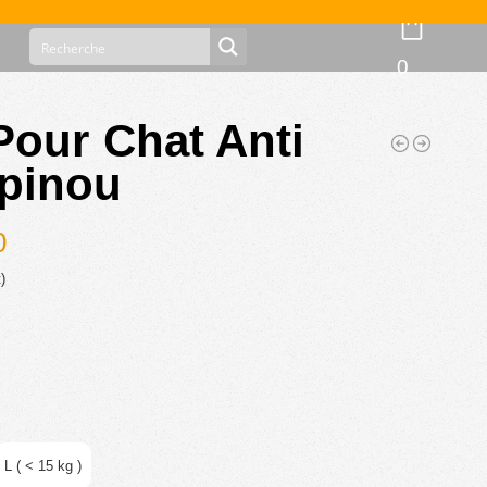
0
Pour Chat Anti
apinou
0
)
L ( < 15 kg )