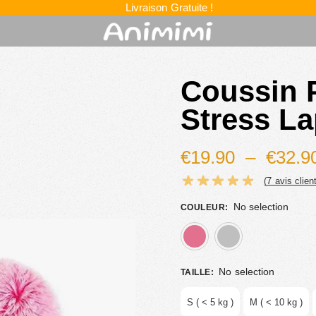
Livraison Gratuite !
Coussin 
Stress L
€
19.90
–
€
32.9
(
7
avis client
No selection
COULEUR
:
rose
gris
No selection
TAILLE
:
S ( < 5 kg )
M ( < 10 kg )