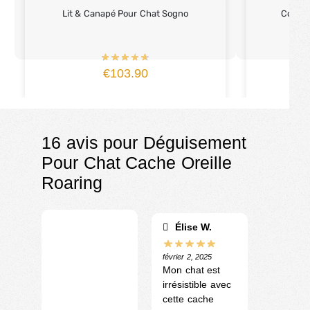
Lit & Canapé Pour Chat Sogno
Collier
1
€
103.90
16 avis pour
Déguisement
Pour Chat Cache Oreille
Roaring
Élise W.
février 2, 2025
Mon chat est
irrésistible avec
cette cache