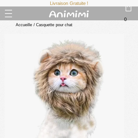
Livraison Gratuite !
0
Accueille
/
Casquette pour chat