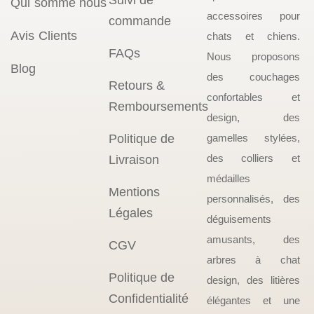
Suivi de
Qui somme nous
accessoires pour
commande
Avis Clients
chats et chiens.
FAQs
Nous proposons
Blog
des couchages
Retours &
confortables et
Remboursements
design, des
Politique de
gamelles stylées,
des colliers et
Livraison
médailles
Mentions
personnalisés, des
Légales
déguisements
amusants, des
CGV
arbres à chat
Politique de
design, des litières
Confidentialité
élégantes et une