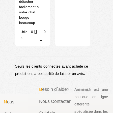
détacher
facilement si
votre chat
bouge
beaucoup.
Utile
0
0
?
Seuls les clients connectés ayant acheté ce
produit ont la possibilité de laisser un avis.
B
esoin d`aide?
Animimi.fr est une
boutique en ligne
Nous Contacter
N
ous
différente,
spécialisée dans les