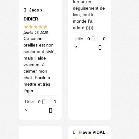
fureur en
déguisement de
Jacob
lion, tout le
DIDIER
monde l’a
adoré:)))))
janvier 16, 2025
Ce cache-
Utile
0
0
oreilles est non
?
seulement stylé,
mais il aide
vraiment à
calmer mon
chat. Facile à
mettre et très
léger.
Utile
0
0
?
Flavie VIDAL