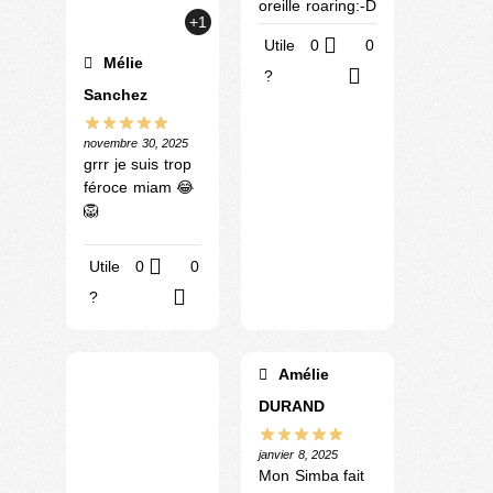
oreille roaring:-D
+1
Utile
0
0
Mélie
?
Sanchez
novembre 30, 2025
grrr je suis trop
féroce miam 😂
🦁
Utile
0
0
?
Amélie
DURAND
janvier 8, 2025
Mon Simba fait