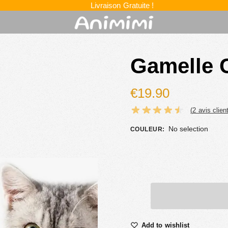
Livraison Gratuite !
Gamelle 
€
19.90
(
2
avis client
No selection
COULEUR
:
Add to wishlist