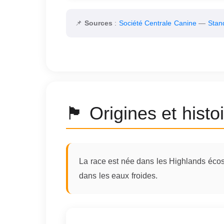
📌
Sources
:
Société Centrale Canine
—
Stan
🏴󠁧󠁢󠁳󠁣󠁴󠁿 Origines et hist
La race est née dans les Highlands écoss
dans les eaux froides.