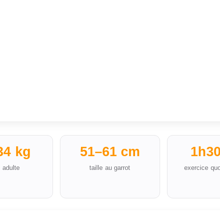
34 kg
51–61 cm
1h3
 adulte
taille au garrot
exercice quo