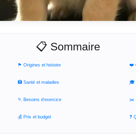
📋 Sommaire
🏴󠁧󠁢󠁳󠁣󠁴󠁿 Origines et histoire
❤️ 
🏥 Santé et maladies
🎓 
🏃 Besoins d'exercice
✂️ 
💰 Prix et budget
❓ Q