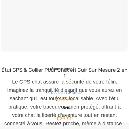
Étui GPS & Collier Pour Chat en Cuir Sur Mesure 2 en
2 résultats affichés
1
Le GPS chat assure la sécurité de votre félin.
Imaginez la tranquillité d’esprit que vous aurez en
4 Couleurs / 3 Tailles
sachant qu’il est toujours localisable. Avec l’étui
pratique, votre traceur est bien protégé, offrant à
7 avis
votre chat la liberté d’aventure tout en restant
€
23.90
connecté à vous. Restez proche, même à distance !