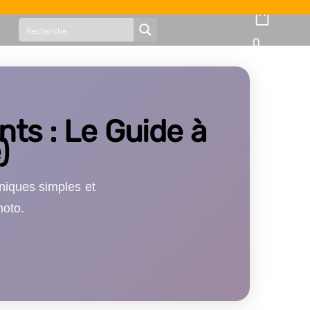
0
ts : Le Guide à
)
niques simples et
hoto.