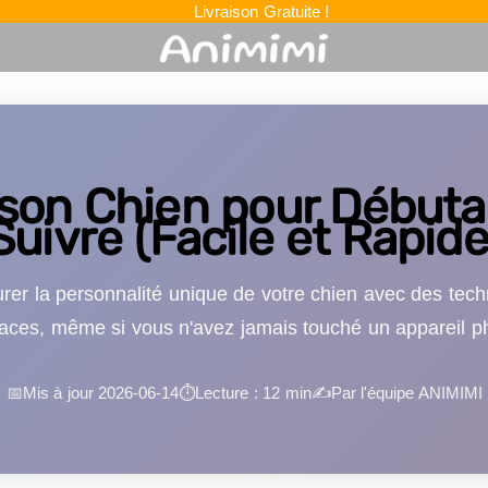
Livraison Gratuite !
son Chien pour Débutan
Suivre (Facile et Rapide
rer la personnalité unique de votre chien avec des tech
caces, même si vous n'avez jamais touché un appareil p
📅
Mis à jour 2026-06-14
⏱
Lecture : 12 min
✍️
Par l'équipe ANIMIMI