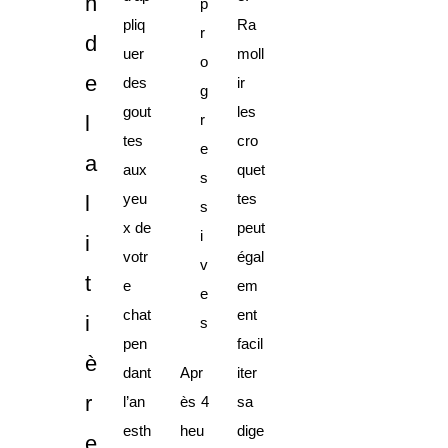
n
p
pliq
Ra
r
d
uer
moll
o
e
des
ir
g
gout
les
l
r
tes
cro
e
a
aux
quet
s
yeu
tes
l
s
x de
peut
i
i
votr
égal
v
t
e
em
e
chat
ent
i
s
pen
facil
è
dant
Apr
iter
r
l’an
ès 4
sa
esth
heu
dige
e