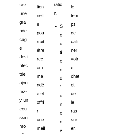
ratio
sez
tion
le
n.
une
nell
tem
gra
e
ps
S
nde
pou
de
o
cag
rrait
câli
u
e
être
ner
ti
dési
rec
votr
e
nfec
om
e
n
tée,
ma
chat
d
ajou
ndé
et
’
tez-
e et
de
u
y un
offri
le
n
cou
r
ras
e
ssin
une
sur
n
mo
meil
er.
v