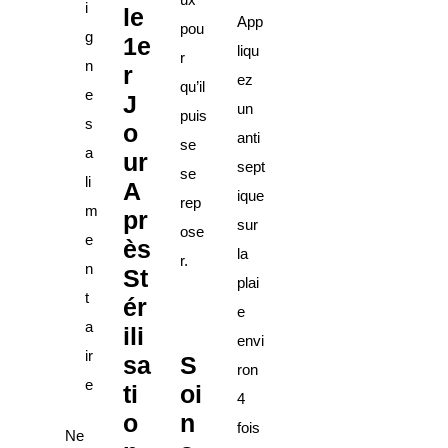
i
le
App
pou
g
1e
liqu
r
n
r
ez
qu’il
e
J
un
puis
s
o
anti
se
a
ur
sept
se
li
A
ique
rep
m
pr
sur
ose
e
ès
la
r.
n
St
plai
t
ér
e
a
ili
envi
ir
sa
S
ron
e
ti
oi
4
o
n
fois
Ne