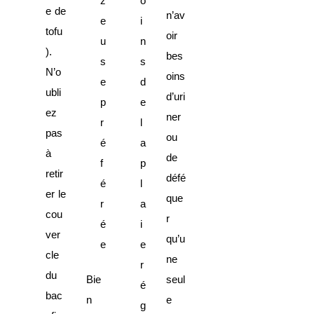
z
o
e de
n’av
e
i
tofu
oir
u
n
).
bes
s
s
N’o
oins
e
d
ubli
d’uri
p
e
ez
ner
r
l
pas
ou
é
a
à
de
f
p
retir
défé
é
l
er le
que
r
a
cou
r
é
i
ver
qu’u
e
e
cle
ne
r
du
Bie
seul
é
bac
n
e
g