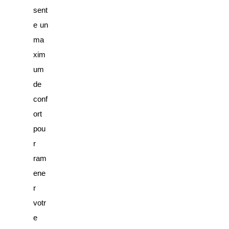
sent
e un
ma
xim
um
de
conf
ort
pou
r
ram
ene
r
votr
e