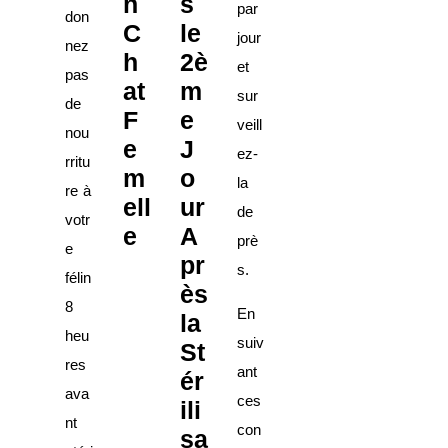
n
s
par
don
C
le
jour
nez
h
2è
et
pas
at
m
sur
de
F
e
veill
nou
e
J
ez-
rritu
m
o
la
re à
ell
ur
de
votr
e
A
prè
e
pr
s.
félin
ès
8
En
la
heu
suiv
St
res
ant
ér
ava
ces
ili
nt
con
sa