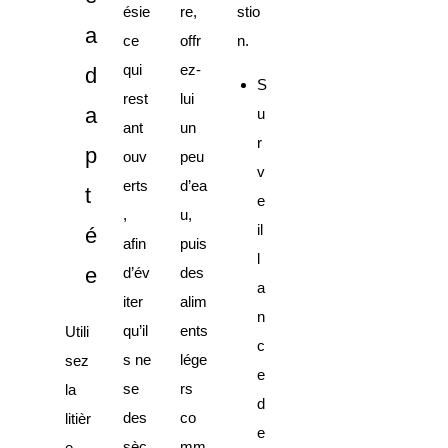
ésie
re,
stio
a
ce
offr
n.
qui
ez-
d
S
rest
lui
a
u
ant
un
r
p
ouv
peu
v
erts
d’ea
t
e
,
u,
il
é
afin
puis
l
e
d’év
des
a
iter
alim
n
qu’il
ents
Utili
c
s ne
lége
sez
e
se
rs
la
d
des
co
litièr
e
sèc
mm
e