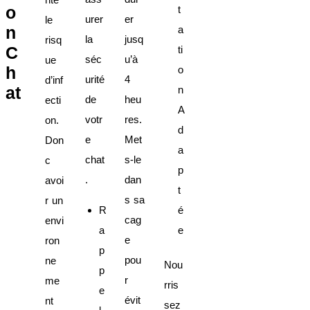
o
t
urer
er
le
n
a
la
jusq
risq
C
ti
séc
u’à
ue
h
o
urité
4
d’inf
at
n
de
heu
ecti
A
votr
res.
on.
d
e
Met
Don
a
chat
s-le
c
p
.
dan
avoi
t
s sa
r un
R
é
cag
envi
a
e
e
ron
p
pou
ne
Nou
p
r
me
rris
e
évit
nt
sez