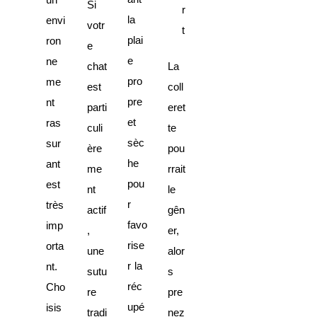
Si
r
la
envi
votr
t
plai
ron
e
e
ne
chat
La
pro
me
est
coll
pre
nt
parti
eret
et
ras
culi
te
sèc
sur
ère
pou
he
ant
me
rrait
pou
est
nt
le
r
très
actif
gên
favo
imp
,
er,
rise
orta
une
alor
r la
nt.
sutu
s
réc
Cho
re
pre
upé
isis
tradi
nez