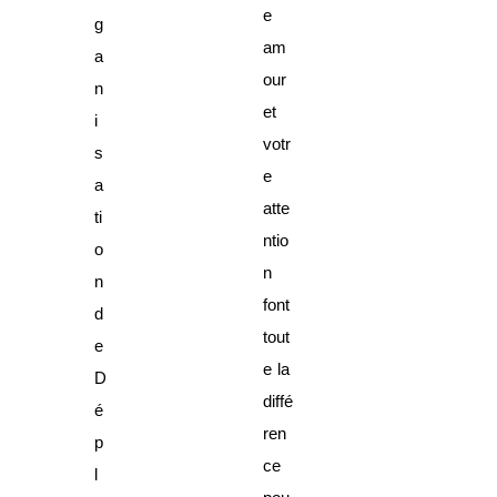
e
g
am
a
our
n
et
i
votr
s
e
a
atte
ti
ntio
o
n
n
font
d
tout
e
e la
D
diffé
é
ren
p
ce
l