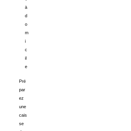
à
d
o
m
i
c
il
e
Pré
par
ez
une
cais
se