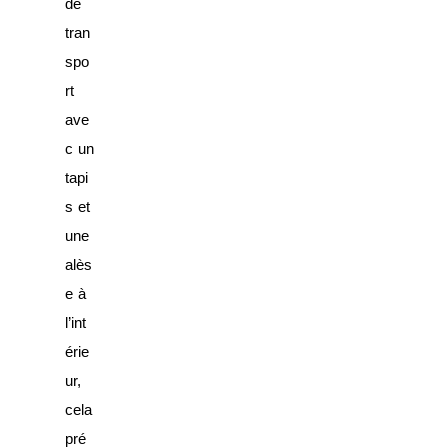
de
tran
spo
rt
ave
c un
tapi
s et
une
alès
e à
l’int
érie
ur,
cela
pré