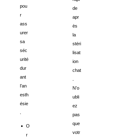
pou
de
r
apr
ass
ès
urer
la
sa
stéri
séc
lisat
urité
ion
dur
chat
ant
.
l’an
N’o
esth
ubli
ésie
ez
.
pas
que
O
votr
r