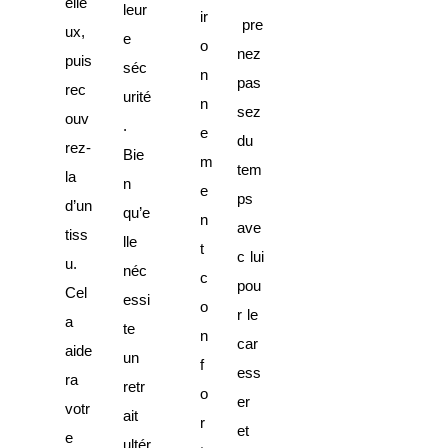
elle
leur
ir
pre
ux,
e
o
nez
puis
séc
n
pas
rec
urité
n
sez
ouv
.
e
du
rez-
Bie
m
tem
la
n
e
ps
d’un
qu’e
n
ave
tiss
lle
t
c lui
u.
néc
c
pou
Cel
essi
o
r le
a
te
n
car
aide
un
f
ess
ra
retr
o
er
votr
ait
r
et
e
ultér