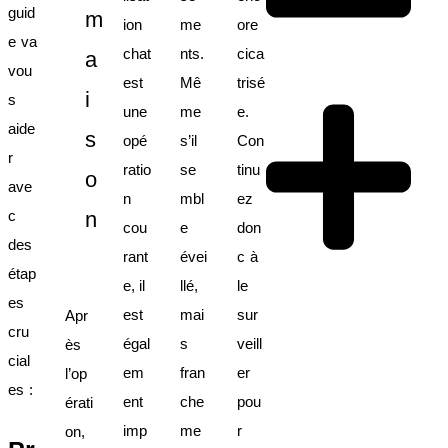
guid
m
ion
me
ore
e va
chat
nts.
cica
a
vou
est
Mê
trisé
i
s
une
me
e.
aide
s
opé
s’il
Con
r
ratio
se
tinu
o
ave
n
mbl
ez
c
n
cou
e
don
des
rant
évei
c à
étap
e, il
llé,
le
es
est
mai
sur
Apr
cru
égal
s
veill
ès
cial
em
fran
er
l’op
es :
ent
che
pou
érati
imp
me
r
on,