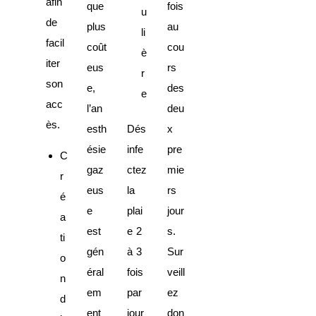
afin
que
fois
u
de
plus
au
li
facil
coût
cou
è
iter
eus
rs
r
son
e,
des
e
acc
l’an
deu
ès.
esth
Dés
x
ésie
infe
pre
C
gaz
ctez
mie
r
eus
la
rs
é
e
plai
jour
a
est
e 2
s.
ti
gén
à 3
Sur
o
éral
fois
veill
n
em
par
ez
d
ent
jour
don