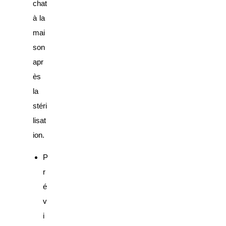
chat
à la
mai
son
apr
ès
la
stéri
lisat
ion.
P
r
é
v
i