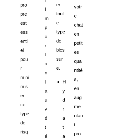
l
er
pro
votr
I
tout
pre
e
m
e
est
chat
p
type
ess
en
o
de
enti
petit
r
bles
el
es
t
sur
pou
qua
a
e.
r
ntité
n
mini
s,
t
H
mis
en
a
y
er
aug
u
d
ce
me
v
r
type
ntan
é
a
de
t
t
t
risq
pro
é
a