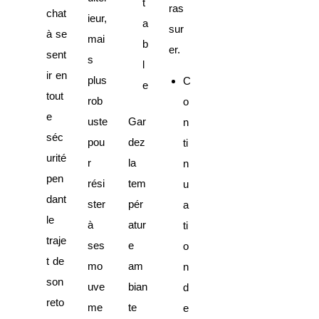
t
ras
chat
ieur,
a
sur
à se
mai
b
er.
sent
s
l
ir en
plus
C
e
tout
rob
o
e
uste
Gar
n
séc
pou
dez
ti
urité
r
la
n
pen
rési
tem
u
dant
ster
pér
a
le
à
atur
ti
traje
ses
e
o
t de
mo
am
n
son
uve
bian
d
reto
me
te
e