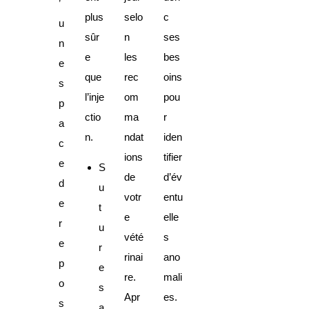
’
plus
selo
c
u
sûr
n
ses
n
e
les
bes
e
que
rec
oins
s
l’inje
om
pou
p
ctio
ma
r
a
n.
ndat
iden
c
ions
tifier
e
S
de
d’év
d
u
votr
entu
e
t
e
elle
r
u
vété
s
e
r
rinai
ano
p
e
re.
mali
o
s
Apr
es.
s
a