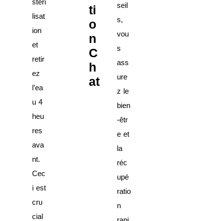
stéri
seil
ti
lisat
s,
o
ion
vou
n
et
s
C
retir
ass
h
ez
ure
at
l’ea
z le
u 4
bien
heu
-êtr
res
e et
ava
la
nt.
réc
Cec
upé
i est
ratio
cru
n
cial
rapi