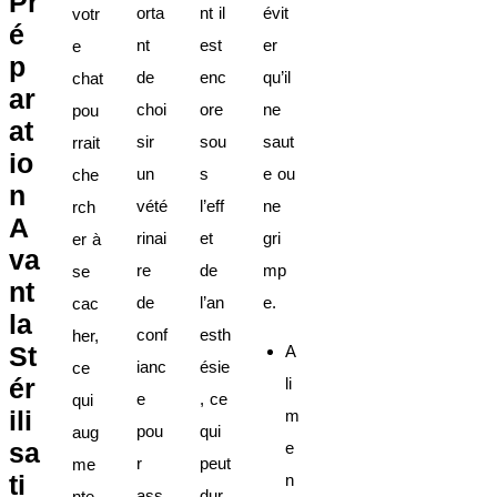
Pr
orta
nt il
évit
votr
é
nt
est
er
e
p
de
enc
qu’il
chat
ar
choi
ore
ne
pou
at
sir
sou
saut
rrait
io
un
s
e ou
che
n
vété
l’eff
ne
rch
A
rinai
et
gri
er à
va
re
de
mp
se
nt
de
l’an
e.
cac
la
conf
esth
her,
St
A
ianc
ésie
ce
ér
li
e
, ce
qui
ili
m
pou
qui
aug
sa
e
r
peut
me
ti
n
ass
dur
nte