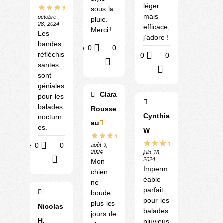
léger
sous la
mais
octobre
pluie.
28, 2024
efficace,
Merci !
Les
j’adore !
bandes
Utile
0
0
réfléchis
Utile
0
0
?
santes
?
sont
géniales
Clara
pour les
balades
Rousse
Cynthia
nocturn
au
es.
W
Utile
0
0
août 9,
2024
juin 18,
?
2024
Mon
Imperm
chien
éable
ne
parfait
boude
pour les
plus les
Nicolas
balades
jours de
H.
pluvieus