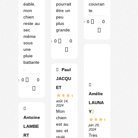
éable,
pourrait
couvran
mon
être un
te.
chien
peu
Utile
0
0
reste au
plus
sec
grande.
?
même
Utile
0
0
sous
une
?
pluie
battante
.
Paul
JACQU
Utile
0
0
ET
?
Amélie
août 14,
LAUNA
2024
Mon
Y
Antoine
chien
est au
juin 29,
LAMBE
2024
sec et
RT
Très
stylé