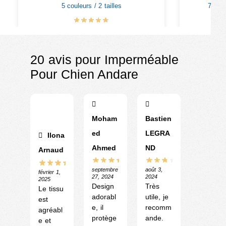
5 couleurs / 2 tailles
7 coul
€
19.90
–
€
20.90
€
20 avis pour
Imperméable
Pour Chien Andare
Moham
Bastien
ed
LEGRA
Ilona
Ahmed
ND
Arnaud
septembre
août 3,
février 1,
27, 2024
2024
2025
Design
Très
Le tissu
adorabl
utile, je
est
e, il
recomm
agréabl
protège
ande.
e et