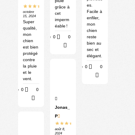
pluie
es.
grâce à
Facile à
octobre
cet
15, 2024
enfiler,
imperm
Super
mon
éable !
qualité,
chien
mon
Utile
0
0
reste
chien
bien au
?
est bien
sec et
protégé
élégant.
contre
la pluie
Utile
0
0
et le
?
vent.
Utile
0
0
?
Jonas_
P
août 8,
2024