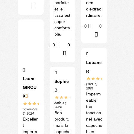
parfaite
rien
?
et le
d'extrao
tissu est
rdinaire.
super
Utile
0
0
conforta
ble.
?
Utile
0
0
?
Louane
R
Laura
Sophie
juillet 7,
GIROU
2024
B.
Imperm
X
éable
août 30,
très
2024
novembre
Bon
fonction
2, 2024
Excellen
produit,
nel avec
t
mais la
capuche
imperm
capuche
bien