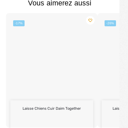
Vous aimerez aussi
-17%
-26%
Laisse Chiens Cuir Daim Together
Laisse P