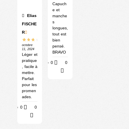
Capuch
e et
Elias
manche
s
FISCHE
longues,
R
tout est
bien
octobre
pensé.
11, 2024
BRAVO
Léger et
pratique
Utile
0
0
, facile à
?
mettre.
Parfait
pour les
promen
ades.
Utile
0
0
?