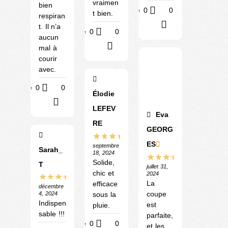
vraimen
bien
Utile
0
0
t bien.
respiran
?
t. Il n’a
Utile
0
0
aucun
?
mal à
courir
avec.
Utile
0
0
Élodie
?
LEFEV
Eva
RE
GEORG
ES
septembre
Sarah_
18, 2024
Solide,
T
juillet 31,
chic et
2024
La
efficace
décembre
coupe
sous la
4, 2024
Indispen
est
pluie.
sable !!!
parfaite,
Utile
0
0
et les