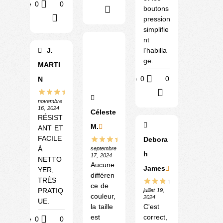
Utile
0
0
boutons
?
?
pression
simplifie
nt
l’habilla
J.
ge.
MARTI
Utile
0
0
N
?
novembre
16, 2024
Céleste
RÉSIST
M.
ANT ET
FACILE
Debora
À
septembre
h
17, 2024
NETTO
Aucune
James
YER,
différen
TRÈS
ce de
PRATIQ
juillet 19,
couleur,
2024
UE.
la taille
C'est
est
correct,
Utile
0
0