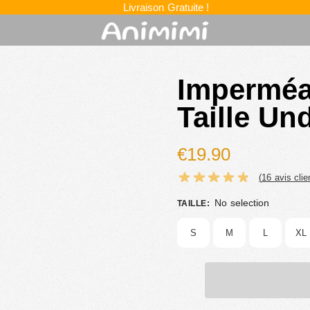
Livraison Gratuite !
Imperméa
Taille Un
€
19.90
(
16
avis clie
No selection
TAILLE
:
S
M
L
XL