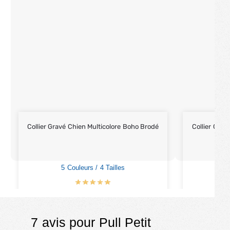
Collier Gravé Chien Multicolore Boho Brodé
Collier Chie
5 Couleurs / 4 Tailles
2
€
23.90
€
29.90
7 avis pour
Pull Petit