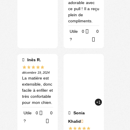
adorable avec
ce pull ! Il a reçu
plein de
compliments.
Utile
0
0
?
Inès R.
décembre 19, 2024
La matière est
extensible, donc
facile à enfiler et
très confortable
+1
pour mon chien.
Utile
0
0
Sonia
?
Khalid