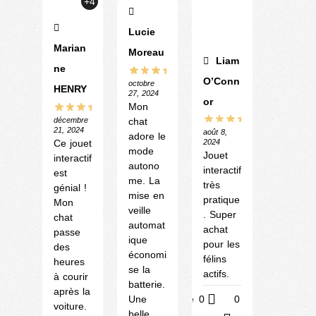
+4
Lucie
Marian
Moreau
Liam
ne
O’Conn
octobre
HENRY
27, 2024
or
Mon
chat
décembre
21, 2024
août 8,
adore le
Ce jouet
2024
mode
Jouet
interactif
autono
interactif
est
me. La
très
génial !
mise en
pratique
Mon
veille
. Super
chat
automat
achat
passe
ique
pour les
des
économi
félins
heures
se la
actifs.
à courir
batterie.
après la
Une
Utile
0
0
voiture.
belle