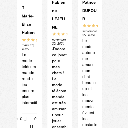
Fabien
Patrice
ne
DUFOU
Marie-
LEJEU
R
Élise
NE
septembre
Hubert
25, 2024
novembre
Le
20, 2024
mars 10,
mode
J’adore
2025
autono
Le
ce jouet
me
mode
pour
amuse
télécom
mes
mon
mande
chats !
chat
rend le
Le
beauco
jeu
mode
up et
encore
télécom
les
plus
mande
mouve
interactif
est très
ments
.
amusan
évitent
t pour
les
Utile
0
0
jouer
obstacle
?
ensembl