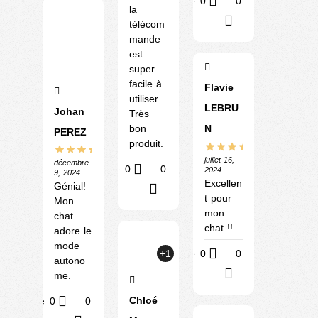
Utile
0
0
la
?
télécom
mande
est
super
facile à
Flavie
utiliser.
LEBRU
Johan
Très
bon
N
PEREZ
produit.
juillet 16,
décembre
Utile
0
0
2024
9, 2024
Excellen
Génial!
?
t pour
Mon
mon
chat
chat !!
adore le
mode
Utile
0
0
+1
autono
?
me.
Chloé
Utile
0
0