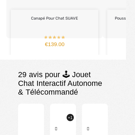
Canapé Pour Chat SUAVE
Poussette 
€
139.00
29 avis pour
🕹️ Jouet
Chat Interactif Autonome
& Télécommandé
+1