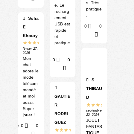
s. Très
e. Le
pratique
recharg
.
ement
Sofia
USB est
Utile
0
0
El
rapide
?
Khoury
et
pratique
février 27,
.
2025
Mon
Utile
0
0
chat
?
adore le
mode
S
télécom
THIBAU
mandé
et moi
GAUTIE
D
aussi.
R
Super
septembre
RODRI
jouet !
22, 2024
JOUET
GUEZ
Utile
0
0
FANTAS
TIQUE