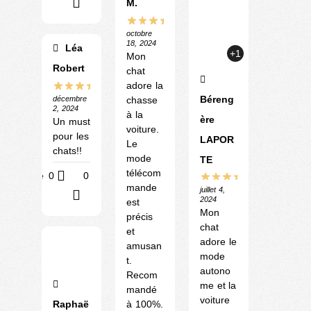
M.
?
octobre
18, 2024
Léa
+1
Mon
Robert
chat
adore la
Béreng
chasse
décembre
2, 2024
à la
ère
Un must
voiture.
pour les
LAPOR
Le
chats!!
mode
TE
télécom
Utile
0
0
mande
juillet 4,
?
2024
est
Mon
précis
chat
et
adore le
amusan
mode
t.
autono
Recom
me et la
mandé
voiture
à 100%.
Raphaë