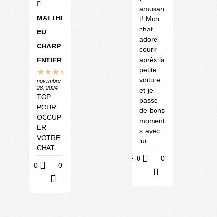
amusan
MATTHI
t! Mon
chat
EU
adore
CHARP
courir
après la
ENTIER
petite
voiture
novembre
28, 2024
et je
TOP
passe
POUR
de bons
OCCUP
moment
ER
s avec
VOTRE
lui.
CHAT
Utile
0
0
Utile
0
0
?
?