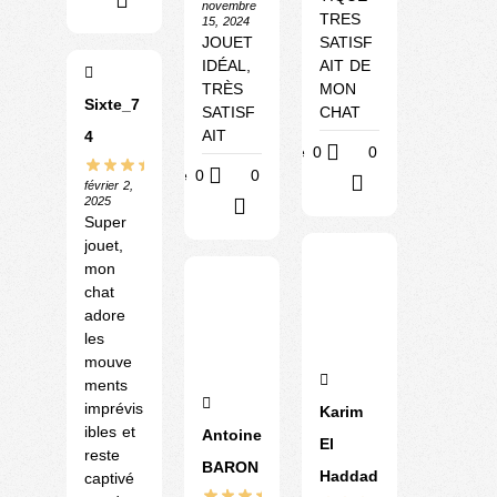
?
novembre
TRES
15, 2024
SATISF
JOUET
AIT DE
IDÉAL,
MON
TRÈS
Sixte_7
CHAT
SATISF
AIT
4
Utile
0
0
Utile
0
0
?
février 2,
2025
?
Super
jouet,
mon
chat
adore
les
mouve
ments
imprévis
Karim
ibles et
Antoine
El
reste
BARON
Haddad
captivé