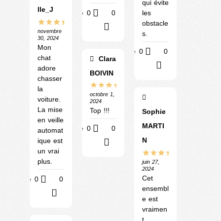
qui évite
lle_J
Utile
0
0
les
obstacle
?
novembre
s.
30, 2024
Mon
Utile
0
0
chat
Clara
?
adore
BOIVIN
chasser
la
octobre 1,
voiture.
2024
La mise
Top !!!
Sophie
en veille
MARTI
Utile
0
0
automat
N
ique est
?
un vrai
plus.
juin 27,
2024
Cet
Utile
0
0
ensembl
?
e est
vraimen
t