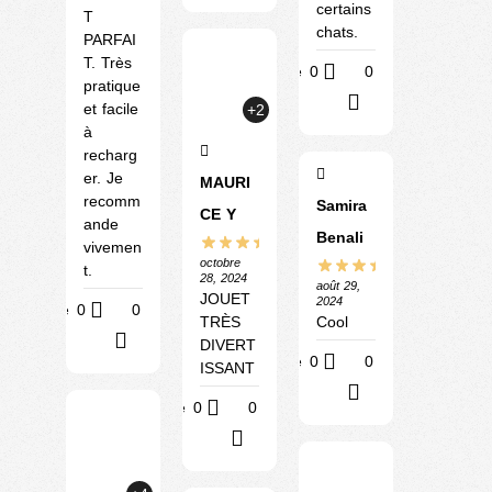
certains
T
chats.
PARFAI
T. Très
Utile
0
0
pratique
?
et facile
+2
à
recharg
er. Je
MAURI
recomm
Samira
CE Y
ande
Benali
vivemen
octobre
t.
28, 2024
août 29,
JOUET
2024
Utile
0
0
Cool
TRÈS
?
DIVERT
Utile
0
0
ISSANT
?
Utile
0
0
?