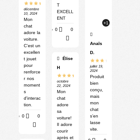
T
décembre
EXCELL
10, 2024
ENT
Mon
+1
chat
Utile
0
0
adore la
?
voiture.
Anaïs
C’est un
excellen
D.
Élise
t jouet
pour
juillet 19,
H
2024
renforce
Produit
r nos
octobre
bien
moment
22, 2024
conçu,
s
Mon
mais
d'interac
chat
mon
tion.
adore
chat
sa
Utile
0
0
s’en
voiture!
lasse
Il adore
?
vite.
courir
après et