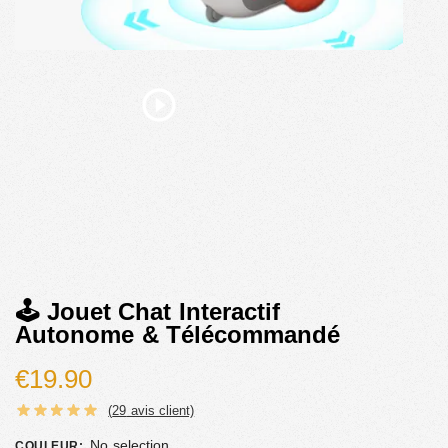
🕹️ Jouet Chat Interactif
Autonome & Télécommandé
€
19.90
(
29
avis client)
No selection
COULEUR
: