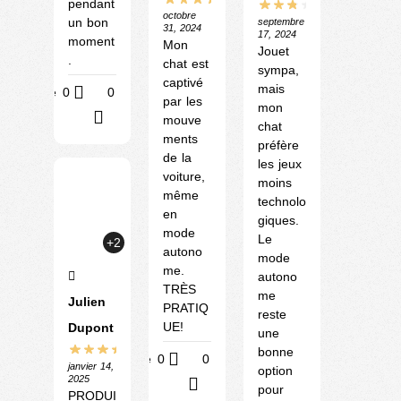
pendant
octobre
un bon
septembre
31, 2024
17, 2024
moment
Mon
Jouet
.
chat est
sympa,
captivé
mais
Utile
0
0
par les
mon
?
mouve
chat
ments
préfère
de la
les jeux
voiture,
moins
même
technolo
en
giques.
mode
Le
+2
autono
mode
me.
autono
TRÈS
me
Julien
PRATIQ
reste
UE!
Dupont
une
bonne
Utile
0
0
janvier 14,
option
2025
?
pour
PRODUI