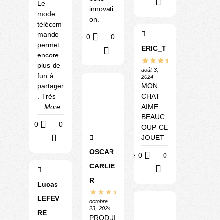
?
Le
innovati
mode
on.
télécom
mande
Utile
0
0
permet
ERIC_T
?
encore
plus de
août 3,
fun à
2024
MON
partager
CHAT
. Très
AIME
...More
BEAUC
Utile
0
0
OUP CE
JOUET
?
OSCAR
Utile
0
0
CARLIE
?
R
Lucas
LEFEV
octobre
23, 2024
RE
PRODUI