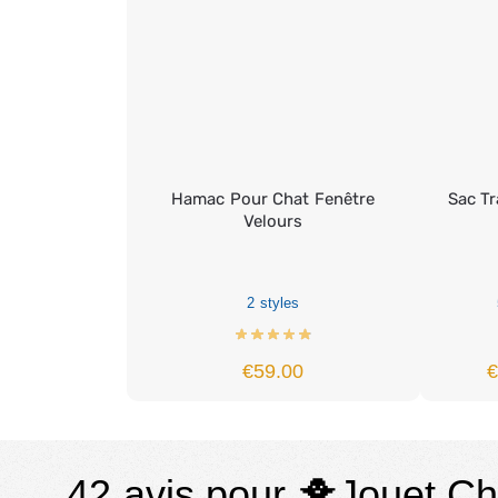
Hamac Pour Chat Fenêtre
Sac Tr
Velours
2 styles
€
59.00
42 avis pour
🐥Jouet Cha