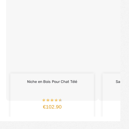
Niche en Bois Pour Chat Télé
Sac À D
€
102.90