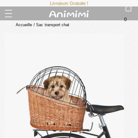
Livraison Gratuite !
0
Accueille
/
Sac transport chat