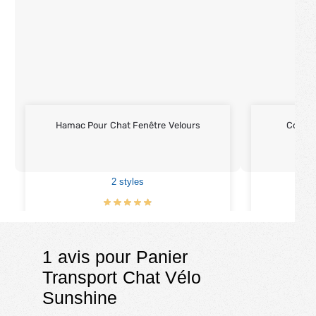
Hamac Pour Chat Fenêtre Velours
Collier
2 styles
1
€
59.00
1 avis pour
Panier
Transport Chat Vélo
Sunshine