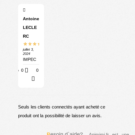
Antoine
LECLE
RC
juillet 3,
2024
IMPEC
Utile
0
0
?
Seuls les clients connectés ayant acheté ce
produit ont la possibilité de laisser un avis.
B
esoin d`aide?
Animimi.fr est une