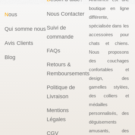
boutique en ligne
Nous Contacter
N
ous
différente,
spécialisée dans les
Suivi de
Qui somme nous
accessoires pour
commande
Avis Clients
chats et chiens.
FAQs
Nous proposons
Blog
des couchages
Retours &
confortables et
Remboursements
design, des
Politique de
gamelles stylées,
des colliers et
Livraison
médailles
Mentions
personnalisés, des
Légales
déguisements
amusants, des
CGV