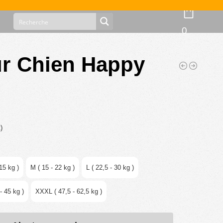
0
r Chien Happy
)
15 kg )
M ( 15 - 22 kg )
L ( 22,5 - 30 kg )
- 45 kg )
XXXL ( 47,5 - 62,5 kg )