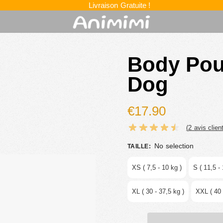
Livraison Gratuite !
Body Pou
Dog
€
17.90
(
2
avis client
No selection
TAILLE
:
XS ( 7,5 - 10 kg )
S ( 11,5 - 
XL ( 30 - 37,5 kg )
XXL ( 40 