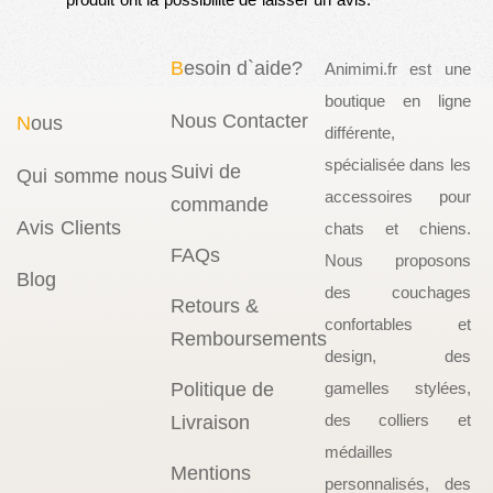
B
esoin d`aide?
Animimi.fr est une
boutique en ligne
Nous Contacter
N
ous
différente,
spécialisée dans les
Suivi de
Qui somme nous
accessoires pour
commande
Avis Clients
chats et chiens.
FAQs
Nous proposons
Blog
des couchages
Retours &
confortables et
Remboursements
design, des
Politique de
gamelles stylées,
des colliers et
Livraison
médailles
Mentions
personnalisés, des