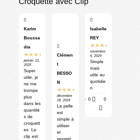
Croquette avec Clip
Karim
Isabelle
Boussa
REY
dia
novembre
Clémen
6, 2024
janvier 12,
Simple
t
2025
mais
Super
BESSO
utile au
utile, je
quotidie
N
ne me
n.
trompe
décembre
plus
Utile
0
0
18, 2024
dans les
La pelle
?
quantité
est
s de
simple à
croquett
utiliser
es. Le
et
clip est
permet