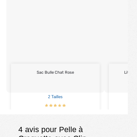
Sac Bulle Chat Rose
Lit & 
2 Tailles
2
€
29.90
–
€
39.90
€
4
4 avis pour
Pelle à