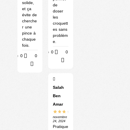
solide,
de
et ça
doser
évite de
les
cherche
croquett
r une
es sans
pince à
problèm
chaque
e.
fois.
Utile
0
0
Utile
0
0
?
?
Salah
Ben
Amar
novembre
24, 2024
Pratique