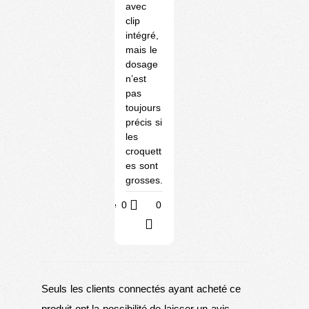
avec
clip
intégré,
mais le
dosage
n’est
pas
toujours
précis si
les
croquett
es sont
grosses.
Utile
0
0
?
Seuls les clients connectés ayant acheté ce
produit ont la possibilité de laisser un avis.