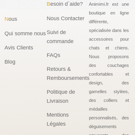
B
esoin d`aide?
Animimi.fr est une
boutique en ligne
Nous Contacter
N
ous
différente,
spécialisée dans les
Suivi de
Qui somme nous
accessoires pour
commande
Avis Clients
chats et chiens.
FAQs
Nous proposons
Blog
des couchages
Retours &
confortables et
Remboursements
design, des
Politique de
gamelles stylées,
des colliers et
Livraison
médailles
Mentions
personnalisés, des
Légales
déguisements