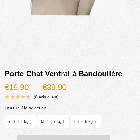
Porte Chat Ventral à Bandoulière
€
19.90
–
€
39.90
(
8
avis client)
No selection
TAILLE
:
S （ < 4 kg ）
M（ < 7 kg ）
L（ < 9 kg ）