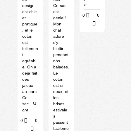
e
design
Ce sac
est chic
est
Utile
0
0
et
génial !
?
pratique
Mon
, et le
chat
coton
adore
est
s’y
tellemen
blottir
t
pendant
agréabl
nos
e. On a
balades.
déjà fait
Le
des
coton
jaloux
est si
au parc.
doux, et
Ce
les
sac
...M
brises
ore
estivale
s
Utile
0
0
passent
facileme
?