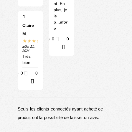
nt. En
plus, je
le
p
...Mor
Claire
e
M.
Utile
0
0
?
juillet 21,
2024
Très
bien
Utile
0
0
?
Seuls les clients connectés ayant acheté ce
produit ont la possibilité de laisser un avis.