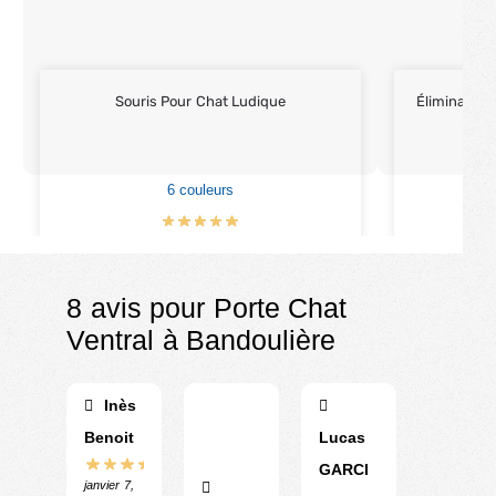
Souris Pour Chat Ludique
Éliminateur
6 couleurs
€
9.90
8 avis pour
Porte Chat
Ventral à Bandoulière
Inès
Benoit
Lucas
GARCI
janvier 7,