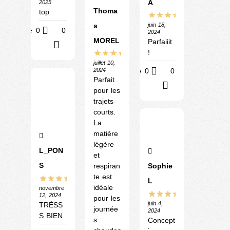
A
2025
Thoma
top
s
juin 18,
Utile
0
0
2024
MOREL
Parfaiiit
?
!
juillet 10,
2024
Utile
0
0
Parfait
?
pour les
trajets
courts.
La
matière
légère
L_PON
et
S
respiran
Sophie
te est
L
idéale
novembre
12, 2024
pour les
juin 4,
TRÈSS
journée
2024
S BIEN
s
Concept