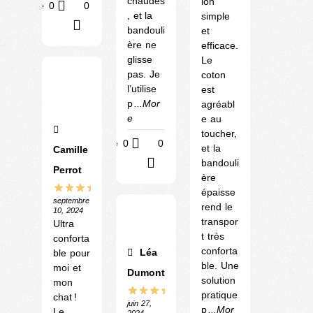
chaudes
ion
Utile
0
0
, et la
simple
?
bandouli
et
ère ne
efficace.
glisse
Le
pas. Je
coton
l’utilise
est
p
...Mor
agréabl
e
e au
toucher,
Utile
0
0
et la
Camille
bandouli
?
Perrot
ère
épaisse
septembre
rend le
10, 2024
transpor
Ultra
t très
conforta
conforta
Léa
ble pour
ble. Une
moi et
Dumont
solution
mon
pratique
chat !
juin 27,
p
...Mor
Le
2024