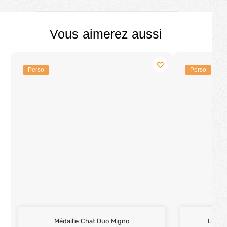
Vous aimerez aussi
Perso
Perso
Médaille Chat Duo Migno
Lit &