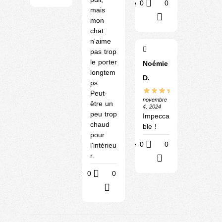
Utile
0
0
mais
?
mon
chat
n'aime
pas trop
le porter
Noémie
longtem
D.
ps.
Peut-
novembre
être un
4, 2024
peu trop
Impecca
chaud
ble !
pour
Utile
0
0
l'intérieu
r.
?
Utile
0
0
?