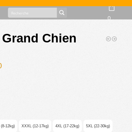
0
r Grand Chien
0
(8-12kg)
XXXL (12-17kg)
4XL (17-22kg)
5XL (22-30kg)