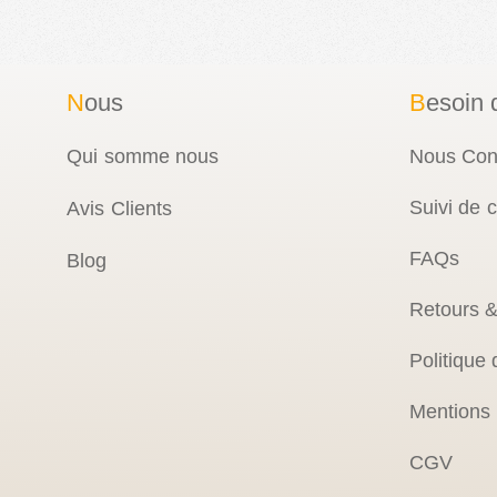
N
ous
B
esoin 
Qui somme nous
Nous Con
Suivi de
Avis Clients
FAQs
Blog
Retours 
Politique 
Mentions
CGV