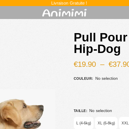
Livraison Gratuite !
Pull Pou
Hip-Dog
€
19.90
–
€
37.9
No selection
COULEUR
:
No selection
TAILLE
:
L (4-6kg)
XL (6-8kg)
XXL 