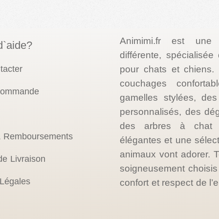
Animimi.fr est une
d`aide?
différente, spécialisé
tacter
pour chats et chiens
couchages confortab
 commande
gamelles stylées, des 
personnalisés, des dé
des arbres à chat d
& Remboursements
élégantes et une sélec
animaux vont adorer. T
de Livraison
soigneusement choisis p
 Légales
confort et respect de l