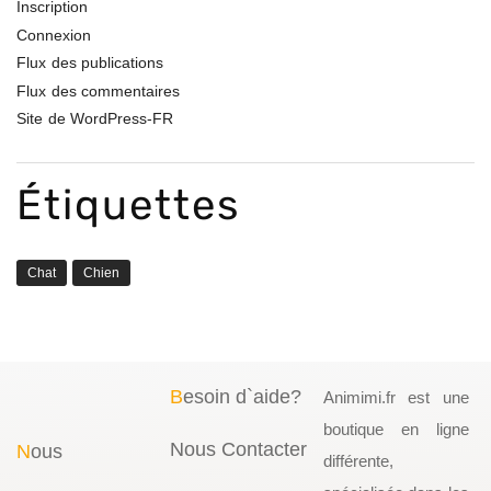
Inscription
Connexion
Flux des publications
Flux des commentaires
Site de WordPress-FR
Étiquettes
Chat
Chien
B
esoin d`aide?
Animimi.fr est une
boutique en ligne
Nous Contacter
N
ous
différente,