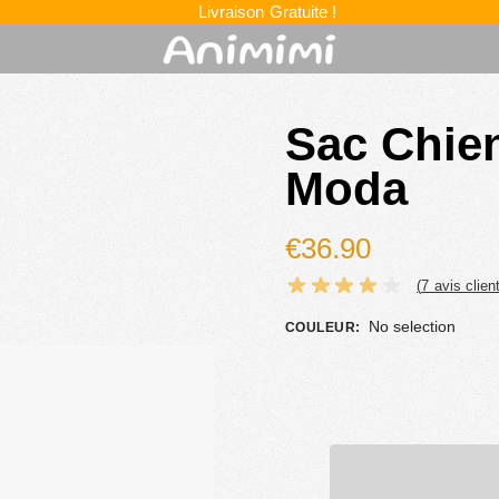
Livraison Gratuite !
Sac Chien
Moda
€
36.90
(
7
avis client
No selection
COULEUR
: