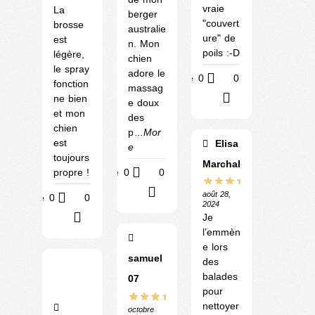
vraie
La
berger
"couvert
brosse
australie
ure" de
est
n. Mon
poils :-D
légère,
chien
le spray
adore le
Utile
0
0
fonction
massag
?
ne bien
e doux
et mon
des
chien
p
...Mor
est
Elisa
e
toujours
Marchal
propre !
Utile
0
0
?
août 28,
Utile
0
0
2024
?
Je
l’emmèn
e lors
samuel
des
balades
07
pour
nettoyer
octobre