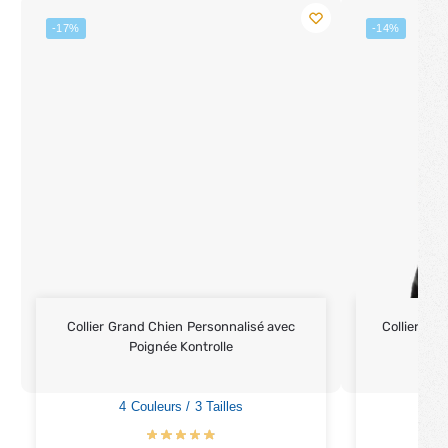
-17%
-14%
Collier Grand Chien Personnalisé avec
Collier Ch
Poignée Kontrolle
4 Couleurs / 3 Tailles
4