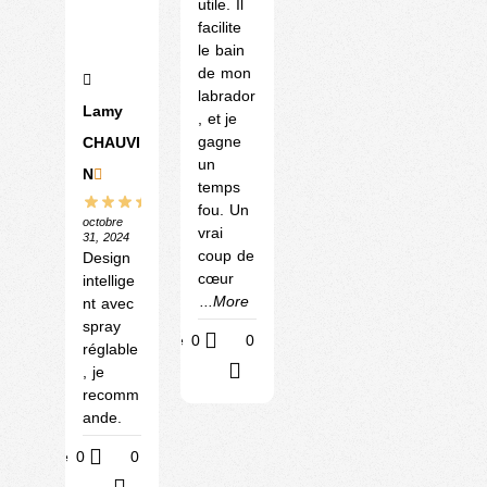
utile. Il
facilite
le bain
de mon
labrador
Lamy
, et je
gagne
CHAUVI
un
N
temps
fou. Un
octobre
vrai
31, 2024
coup de
Design
cœur
intellige
...More
nt avec
spray
Utile
0
0
réglable
?
, je
recomm
ande.
Utile
0
0