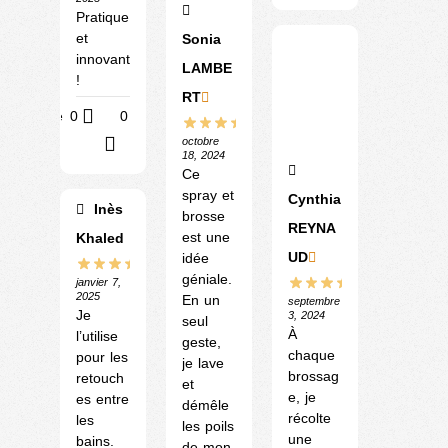
Pratique
et
Sonia
innovant
LAMBE
!
RT
Utile
0
0
octobre
?
18, 2024
Ce
spray et
Cynthia
Inès
brosse
REYNA
est une
Khaled
UD
idée
géniale.
janvier 7,
2025
En un
septembre
Je
3, 2024
seul
À
l’utilise
geste,
chaque
pour les
je lave
brossag
retouch
et
e, je
es entre
démêle
récolte
les
les poils
une
bains.
de mon