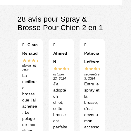
€
23.90
€
28.90
28 avis pour
Spray &
Brosse Pour Chien 2 en 1
Clara
Renaud
Ahmed
Patricia
N
Lefèvre
février 19,
2025
octobre
septembre
La
22, 2024
5, 2024
meilleur
J’ai
Entre le
e
adopté
spray et
brosse
un
la
que j’ai
chiot,
brosse,
achetée
cette
c'est
. Le
brosse
devenu
pelage
est
mon
de mon
parfaite
accesso
chien