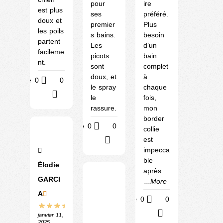
pour
ire
est plus
ses
préféré.
doux et
premier
Plus
les poils
s bains.
besoin
partent
Les
d’un
facileme
picots
bain
nt.
sont
complet
doux, et
à
Utile
0
0
le spray
chaque
?
le
fois,
rassure.
mon
border
Utile
0
0
collie
est
?
impecca
ble
Élodie
après
GARCI
...More
A
Utile
0
0
?
janvier 11,
2025