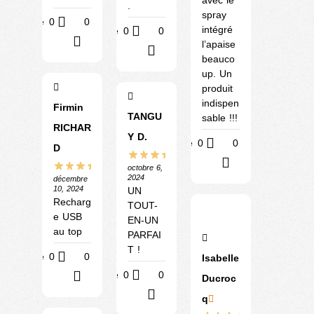
.
spray
Utile
0
0
intégré
Utile
0
0
?
l’apaise
?
beauco
up. Un
produit
indispen
Firmin
TANGU
sable !!!
RICHAR
Y D.
Utile
0
0
D
?
octobre 6,
2024
décembre
10, 2024
UN
Recharg
TOUT-
e USB
EN-UN
au top
PARFAI
T !
Utile
0
0
Isabelle
Utile
0
0
?
Ducroc
?
q