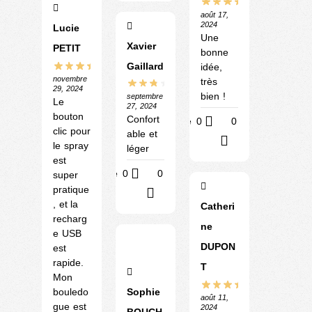
août 17,
2024
Lucie
Une
Xavier
PETIT
bonne
Gaillard
idée,
novembre
très
29, 2024
bien !
septembre
Le
27, 2024
bouton
Confort
Utile
0
0
clic pour
able et
?
le spray
léger
est
Utile
0
0
super
pratique
?
, et la
Catheri
recharg
ne
e USB
DUPON
est
rapide.
T
Mon
Sophie
bouledo
août 11,
gue est
2024
BOUCH