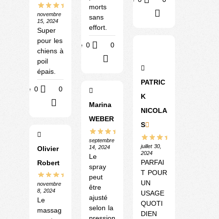
morts
?
novembre
sans
15, 2024
effort.
Super
pour les
Utile
0
0
chiens à
?
poil
épais.
PATRIC
Utile
0
0
K
?
Marina
NICOLA
WEBER
S
septembre
juillet 30,
14, 2024
Olivier
2024
Le
PARFAI
Robert
spray
T POUR
peut
UN
novembre
être
8, 2024
USAGE
ajusté
Le
QUOTI
selon la
massag
DIEN
pression