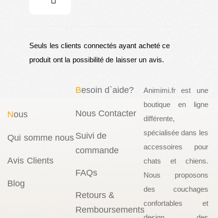
?
Seuls les clients connectés ayant acheté ce
produit ont la possibilité de laisser un avis.
B
esoin d`aide?
Animimi.fr est une
boutique en ligne
Nous Contacter
N
ous
différente,
spécialisée dans les
Suivi de
Qui somme nous
accessoires pour
commande
Avis Clients
chats et chiens.
FAQs
Nous proposons
Blog
des couchages
Retours &
confortables et
Remboursements
design, des