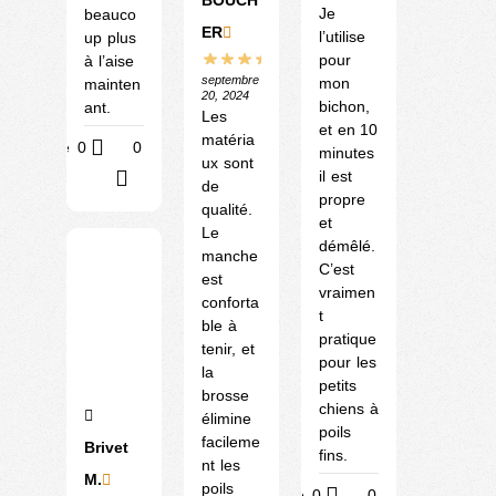
Je
beauco
ER
l’utilise
up plus
pour
à l’aise
septembre
mon
mainten
20, 2024
bichon,
ant.
Les
et en 10
matéria
Utile
0
0
minutes
ux sont
il est
?
de
propre
qualité.
et
Le
démêlé.
manche
C’est
est
vraimen
conforta
t
ble à
pratique
tenir, et
pour les
la
petits
brosse
chiens à
élimine
poils
facileme
Brivet
fins.
nt les
M.
poils
Utile
0
0