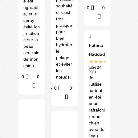
e est
souhaité
agréabl
Utile
0
0
e, c’est
e, et le
?
très
spray
pratique
évite les
pour
irritation
bien
s sur la
hydrater
Fatima
peau
le
sensible
Haddad
pelage
de mon
et éviter
chien.
juillet 24,
les
2024
Utile
0
0
nœuds.
Je
l’utilise
?
Utile
0
0
surtout
?
en été
pour
rafraîchi
r mon
chien
avec de
l’eau