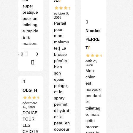
A.
super
pratique
octobre 9,
2024
pour un
Parfait
toilettag
pour
Nicolas
e rapide
mon
à la
PERRE
malamu
maison.
T
te:] La
Utile
0
0
brosse
pénètre
août 26,
?
2024
bien
Mon
son
chien
épais
est
pelage,
nerveux
OLG_H
et le
pendant
spray
le
décembre
permet
16, 2024
toilettag
d’hydrat
DOUCE
e, mais
er la
POUR
cette
peau en
LES
brosse
douceur
CHIOTS
avec le