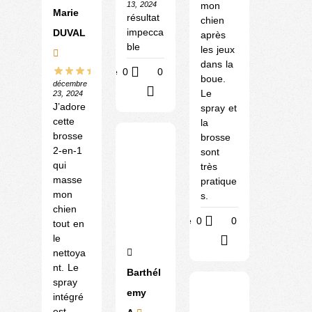
13, 2024
mon
Marie
résultat
chien
impecca
DUVAL
après
ble
les jeux
dans la
Utile
0
0
boue.
décembre
?
Le
23, 2024
J’adore
spray et
cette
la
brosse
brosse
2-en-1
sont
qui
très
masse
pratique
mon
s.
chien
Utile
0
0
tout en
le
?
nettoya
nt. Le
Barthél
spray
emy
intégré
est