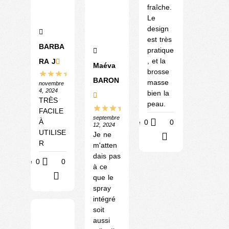
fraîche.
Le
design
est très
BARBA
pratique
, et la
RA J
Maéva
brosse
BARON
masse
novembre
4, 2024
bien la
TRÈS
peau.
FACILE
septembre
À
Utile
0
0
12, 2024
UTILISE
Je ne
?
R
m'atten
dais pas
Utile
0
0
à ce
?
que le
spray
intégré
soit
aussi