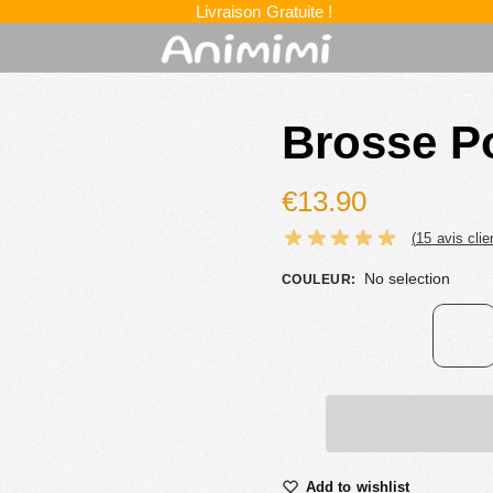
Livraison Gratuite !
Brosse P
€
13.90
(
15
avis clie
No selection
COULEUR
:
Add to wishlist