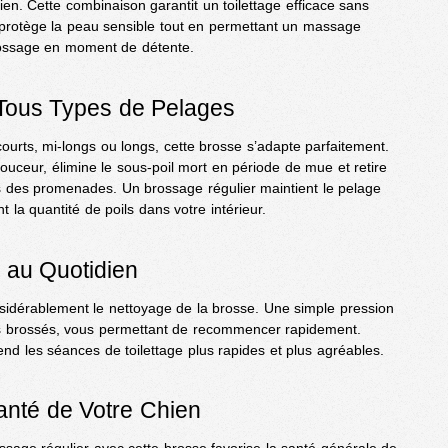
en. Cette combinaison garantit un toilettage efficace sans
rotège la peau sensible tout en permettant un massage
rossage en moment de détente.
Tous Types de Pelages
courts, mi-longs ou longs, cette brosse s’adapte parfaitement.
uceur, élimine le sous-poil mort en période de mue et retire
s des promenades. Un brossage régulier maintient le pelage
nt la quantité de poils dans votre intérieur.
e au Quotidien
onsidérablement le nettoyage de la brosse. Une simple pression
poils brossés, vous permettant de recommencer rapidement.
rend les séances de toilettage plus rapides et plus agréables.
Santé de Votre Chien