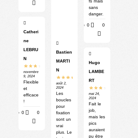
fs mais
?
sans
danger.
Utile
0
0
Catheri
?
ne
LEBRU
Bastien
N
MARTI
Hugo
N
LAMBE
novembre
9, 2024
RT
Flexible
août 2,
2024
et
Les
mai 24,
efficace
2024
boucles
!
Fait le
pour
job,
Utile
0
0
fixation
mais les
sont un
?
pics
vrai
auraient
plus. Le
pu être