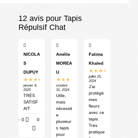
12 avis pour
Tapis
Répulsif Chat
NICOLA
Amélie
Fatima
S
MOREA
Khaled
DUPUY
U
juillet 25,
2024
janvier 6,
octobre
J’ai
2025
31, 2024
protégé
TRÈS
Utile,
mes
SATISF
mais
fleurs
AIT
nécessit
avec ce
e
tapis.
Utile
0
0
plusieur
Très
s tapis
?
pratique
pour