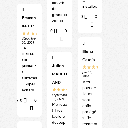
à
couvrir
installer.
de
grandes
Utile
0
0
Emman
zones.
?
uell_P
Utile
0
0
?
décembre
20, 2024
Je
Elena
l’utilise
García
sur
Julien
plusieur
s
juin 18,
MARCH
2024
surfaces
Mes
AND
. Super
pots de
achat!!
fleurs
septembre
10, 2024
sont
Utile
0
0
Pratique
enfin
?
! Très
protégé
facile à
s. Je
découp
recomm