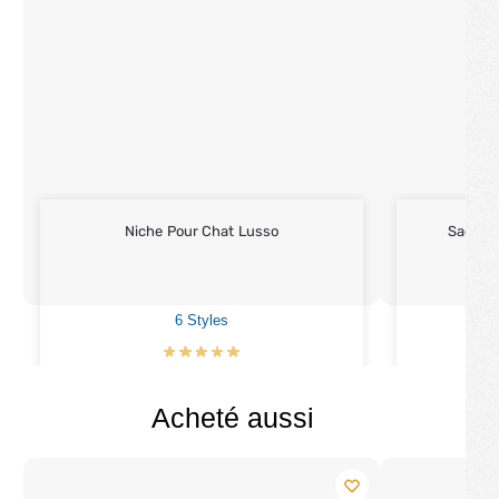
Niche Pour Chat Lusso
Sac À D
6 Styles
€
33.90
Acheté aussi