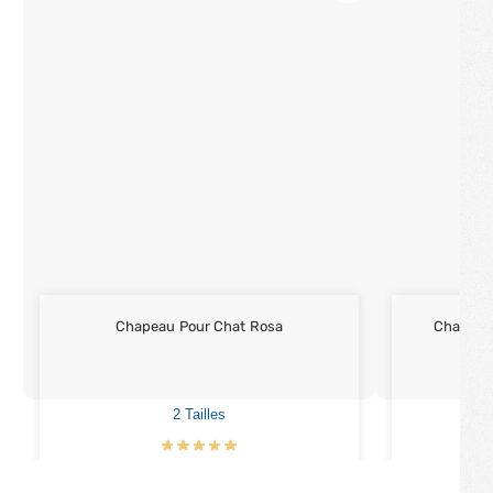
Chapeau Pour Chat Rosa
Chapeau
2 Tailles
€
12.90