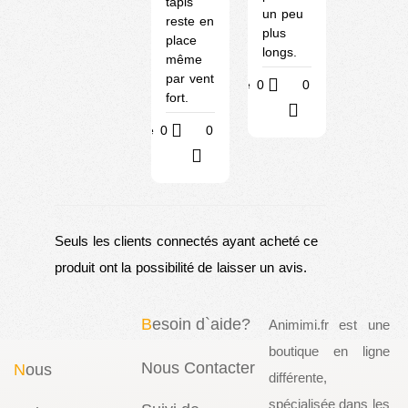
tapis
un peu
reste en
plus
place
longs.
même
par vent
Utile
0
0
fort.
?
Utile
0
0
?
Seuls les clients connectés ayant acheté ce
produit ont la possibilité de laisser un avis.
B
esoin d`aide?
Animimi.fr est une
boutique en ligne
Nous Contacter
N
ous
différente,
spécialisée dans les