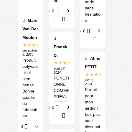
er.
ande
sans
Utile
0
0
hésitatio
?
n.
Marc
Van Der
Utile
0
0
Meulen
?
Franck
décembre
4, 2024
D.
Aline
Produit
polyvale
PETIT
août 17,
nt et
2024
FONCTI
bien
juin 3,
ONNE
2024
pensé.
Parfait
COMME
Bonne
pour
PRÉVU
qualité
mon
de
Utile
0
0
jardin !
fabricati
Les pics
?
on.
sont
Utile
0
0
dissuasi