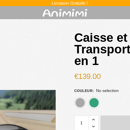
Livraison Gratuite !
Caisse et
Transport
en 1
€
139.00
No selection
COULEUR
:
gris
vert