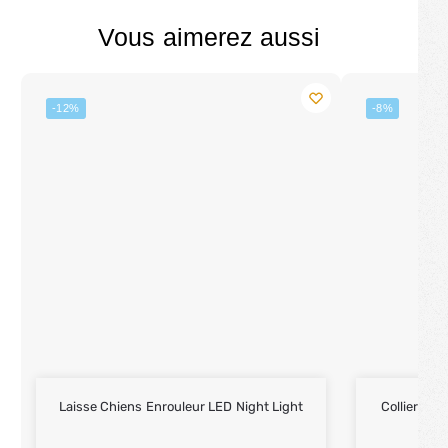
Vous aimerez aussi
-12%
-8%
Laisse Chiens Enrouleur LED Night Light
Collier Ch