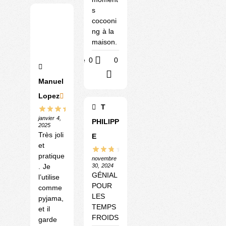
s
cocooni
ng à la
maison.
Utile
0
0
?
Manuel
Lopez
T
janvier 4,
PHILIPP
2025
Très joli
E
et
pratique
novembre
. Je
30, 2024
GÉNIAL
l’utilise
POUR
comme
LES
pyjama,
TEMPS
et il
FROIDS
garde