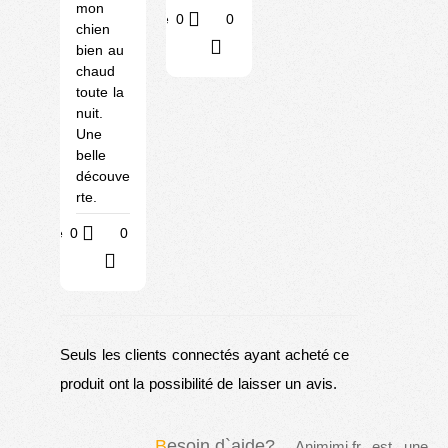
mon
Utile
0
0
chien
?
bien au
chaud
toute la
nuit.
Une
belle
découve
rte.
Utile
0
0
?
Seuls les clients connectés ayant acheté ce
produit ont la possibilité de laisser un avis.
B
esoin d`aide?
Animimi.fr est une