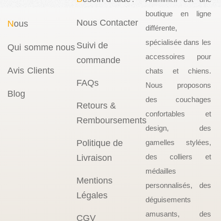
boutique en ligne
Nous Contacter
N
ous
différente,
spécialisée dans les
Suivi de
Qui somme nous
accessoires pour
commande
Avis Clients
chats et chiens.
FAQs
Nous proposons
Blog
des couchages
Retours &
confortables et
Remboursements
design, des
Politique de
gamelles stylées,
des colliers et
Livraison
médailles
Mentions
personnalisés, des
Légales
déguisements
amusants, des
CGV