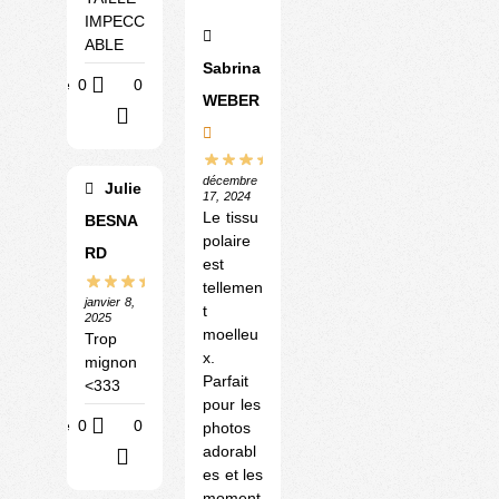
IMPECC
ABLE
Sabrina
Utile
0
0
WEBER
?
décembre
Julie
17, 2024
Le tissu
BESNA
polaire
RD
est
tellemen
janvier 8,
t
2025
moelleu
Trop
x.
mignon
Parfait
<333
pour les
Utile
0
0
photos
adorabl
?
es et les
moment