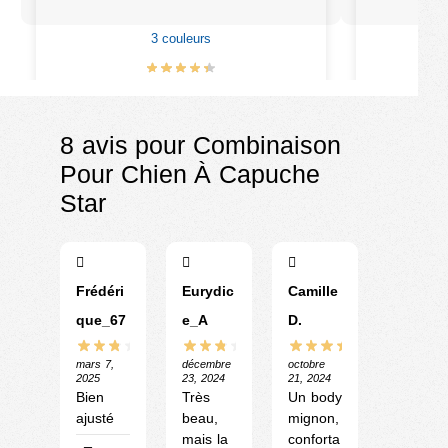
3 couleurs
4
€
28.90
€
32.90
8 avis pour
Combinaison
Pour Chien À Capuche
Star
Frédéri
Eurydic
Camille
que_67
e_A
D.
mars 7,
décembre
octobre
2025
23, 2024
21, 2024
Bien
Très
Un body
ajusté
beau,
mignon,
mais la
conforta