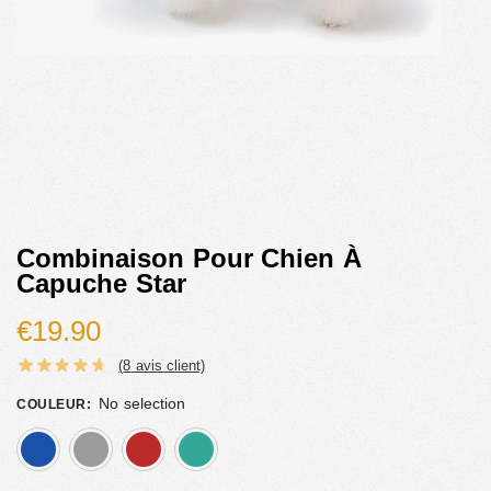
Combinaison Pour Chien À
Capuche Star
€
19.90
(
8
avis client)
No selection
COULEUR
:
bleu
gris
rouge
vert