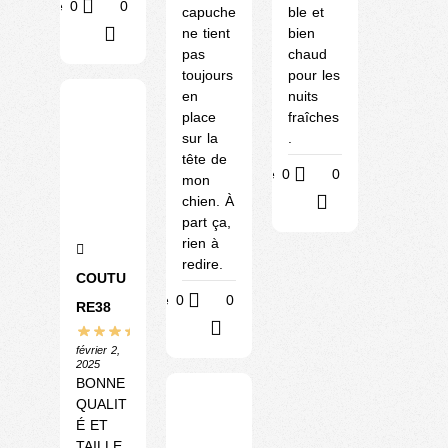
Utile
0
0
capuche
ble et
ne tient
bien
?
pas
chaud
toujours
pour les
en
nuits
place
fraîches
sur la
.
tête de
Utile
0
0
mon
chien. À
?
part ça,
rien à
redire.
COUTU
Utile
0
0
RE38
?
février 2,
2025
BONNE
QUALIT
É ET
TAILLE