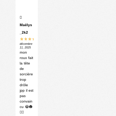
Maëlys
_2k2
décembre
11, 2025
mon
roux fait
la tête
de
sorcière
trop
drôle
jpp il est
pas
convain
cu 😂🎃
🧙‍♀️