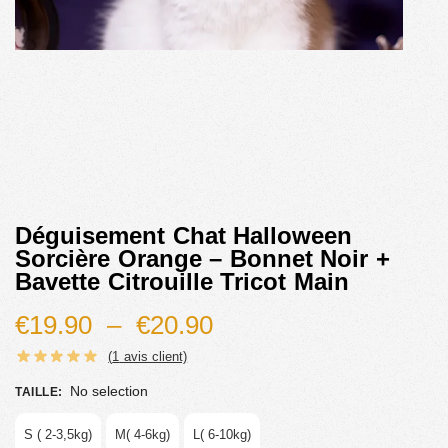
Déguisement Chat Halloween
Sorcière Orange – Bonnet Noir +
Bavette Citrouille Tricot Main
€
19.90
–
€
20.90
(
1
avis client)
No selection
TAILLE
:
S ( 2-3,5kg)
M( 4-6kg)
L( 6-10kg)