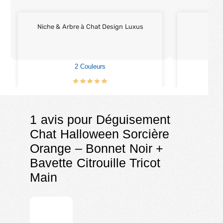
Niche & Arbre à Chat Design Luxus
Ni
2 Couleurs
€
599.00
1 avis pour
Déguisement
Chat Halloween Sorcière
Orange – Bonnet Noir +
Bavette Citrouille Tricot
Main