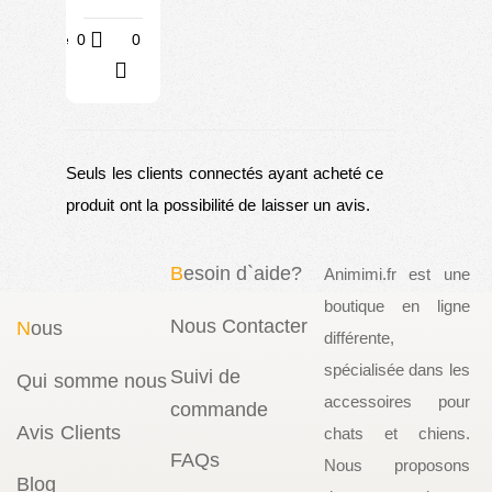
Utile
0
0
?
Seuls les clients connectés ayant acheté ce
produit ont la possibilité de laisser un avis.
B
esoin d`aide?
Animimi.fr est une
boutique en ligne
Nous Contacter
N
ous
différente,
spécialisée dans les
Suivi de
Qui somme nous
accessoires pour
commande
Avis Clients
chats et chiens.
FAQs
Nous proposons
Blog