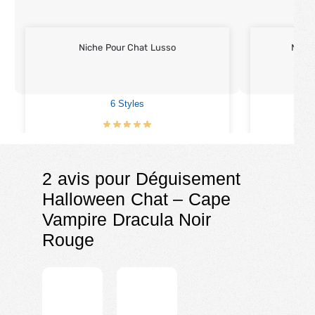
Niche Pour Chat Lusso
Niche
6 Styles
€
33.90
2 avis pour
Déguisement
Halloween Chat – Cape
Vampire Dracula Noir
Rouge