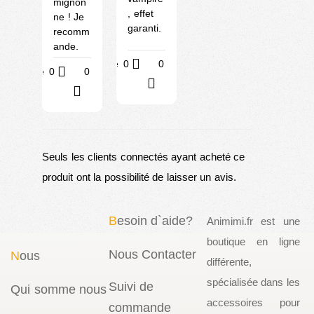
mignon
, effet
ne ! Je
garanti.
recomm
ande.
Utile
0
0
Utile
0
0
?
?
Seuls les clients connectés ayant acheté ce
produit ont la possibilité de laisser un avis.
B
esoin d`aide?
Animimi.fr est une
boutique en ligne
Nous Contacter
N
ous
différente,
spécialisée dans les
Suivi de
Qui somme nous
accessoires pour
commande