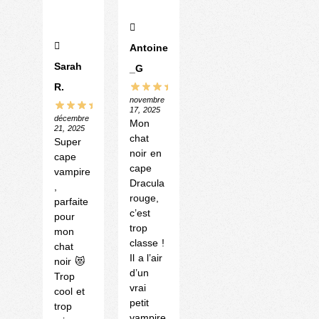
Antoine
Sarah
_G
R.
novembre
17, 2025
décembre
Mon
21, 2025
chat
Super
noir en
cape
cape
vampire
Dracula
,
rouge,
parfaite
c’est
pour
trop
mon
classe !
chat
Il a l’air
noir 😻
d’un
Trop
vrai
cool et
petit
trop
vampire