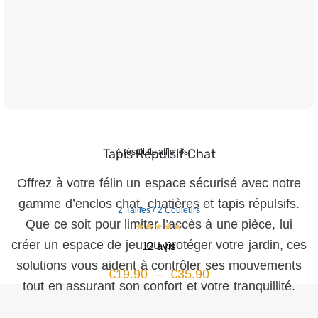
Tapis Répulsif Chat
4 résultats affichés
Offrez à votre félin un espace sécurisé avec notre
gamme d’enclos chat, chatières et tapis répulsifs.
2 Tailles / 2 Couleurs
Que ce soit pour limiter l’accès à une pièce, lui
créer un espace de jeu ou protéger votre jardin, ces
12 avis
solutions vous aident à contrôler ses mouvements
€
19.90
–
€
35.90
tout en assurant son confort et votre tranquillité.