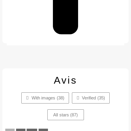
Avis
With images (
38
)
Verified (
35
)
All stars (
87
)