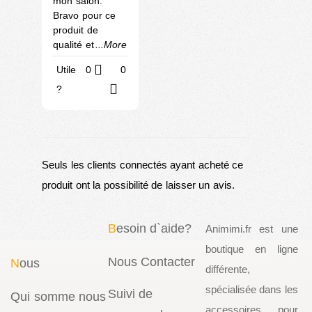
mon salon.
Bravo pour ce
produit de
qualité et
...More
Utile
0
0
?
Seuls les clients connectés ayant acheté ce
produit ont la possibilité de laisser un avis.
B
esoin d`aide?
Animimi.fr est une
boutique en ligne
Nous Contacter
N
ous
différente,
spécialisée dans les
Suivi de
Qui somme nous
accessoires pour