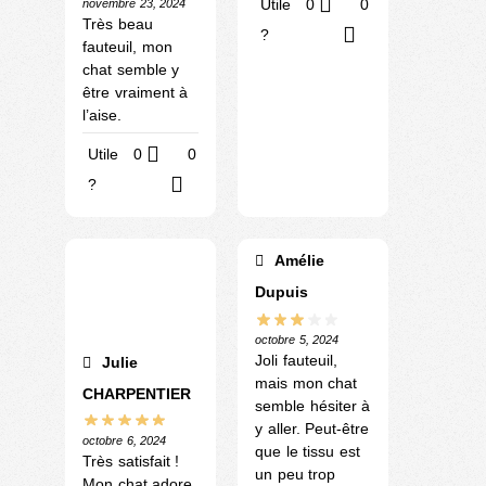
Utile
0
0
novembre 23, 2024
Très beau
?
fauteuil, mon
chat semble y
être vraiment à
l’aise.
Utile
0
0
?
Amélie
Dupuis
octobre 5, 2024
Joli fauteuil,
Julie
mais mon chat
CHARPENTIER
semble hésiter à
y aller. Peut-être
octobre 6, 2024
que le tissu est
Très satisfait !
un peu trop
Mon chat adore