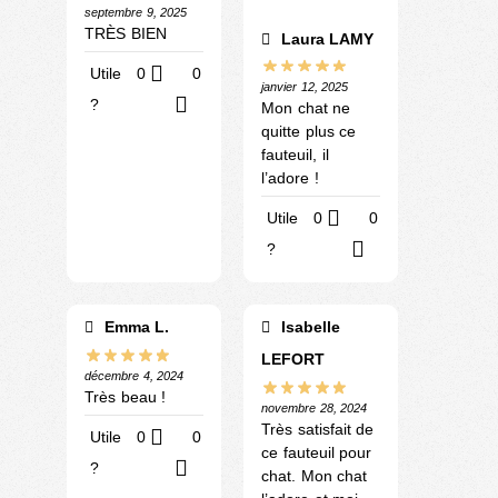
septembre 9, 2025
TRÈS BIEN
Laura LAMY
Utile
0
0
janvier 12, 2025
?
Mon chat ne
quitte plus ce
fauteuil, il
l’adore !
Utile
0
0
?
Emma L.
Isabelle
LEFORT
décembre 4, 2024
Très beau !
novembre 28, 2024
Très satisfait de
Utile
0
0
ce fauteuil pour
?
chat. Mon chat