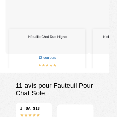
Médaille Chat Duo Migno
Niche & 
12 couleurs
€
9.90
11 avis pour
Fauteuil Pour
Chat Sole
ISA_G13