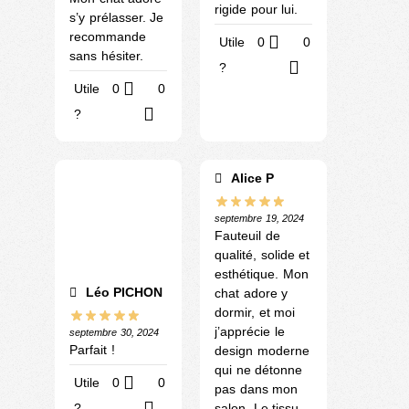
rigide pour lui.
s’y prélasser. Je
recommande
Utile
0
0
sans hésiter.
?
Utile
0
0
?
Alice P
septembre 19, 2024
Fauteuil de
qualité, solide et
esthétique. Mon
Léo PICHON
chat adore y
dormir, et moi
j’apprécie le
septembre 30, 2024
Parfait !
design moderne
qui ne détonne
Utile
0
0
pas dans mon
?
salon. Le tissu