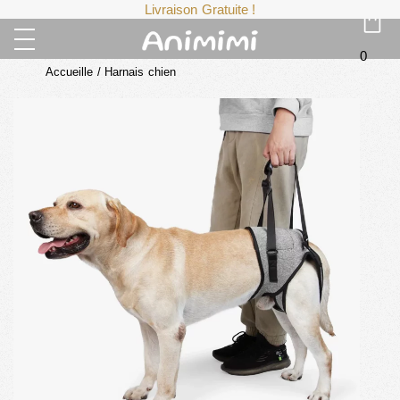
Livraison Gratuite !
0
Accueille
/
Harnais chien