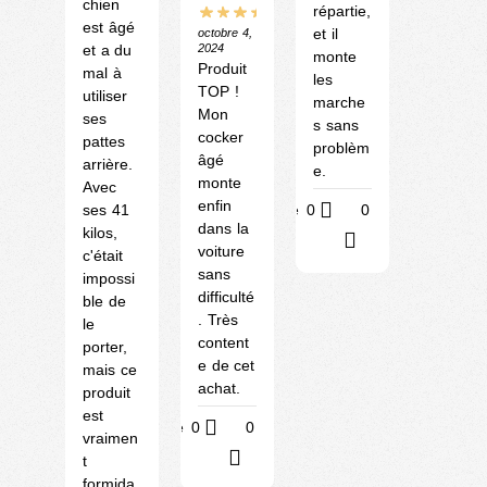
chien
répartie,
est âgé
et il
octobre 4,
et a du
2024
monte
Produit
mal à
les
TOP !
utiliser
marche
Mon
ses
s sans
cocker
pattes
problèm
âgé
arrière.
e.
monte
Avec
enfin
ses 41
Utile
0
0
dans la
kilos,
?
voiture
c'était
sans
impossi
difficulté
ble de
. Très
le
content
porter,
e de cet
mais ce
achat.
produit
est
Utile
0
0
vraimen
?
t
formida