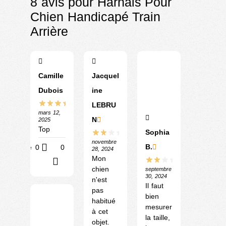
8 avis pour
Harnais Pour
Chien Handicapé Train
Arrière
Camille
Jacquel
Dubois
ine
LEBRU
mars 12,
N
2025
Top
Sophia
novembre
B.
Utile
0
0
28, 2024
Mon
?
chien
septembre
30, 2024
n'est
Il faut
pas
bien
habitué
mesurer
à cet
la taille,
objet.