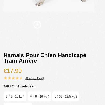
Harnais Pour Chien Handicapé
Train Arrière
€
17.90
(
8
avis client)
No selection
TAILLE
:
S ( 6 - 10 kg )
M ( 9 - 16 kg )
L ( 16 - 22,5 kg )