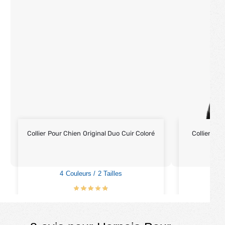
Collier Pour Chien Original Duo Cuir Coloré
Collier Ch
4 Couleurs / 2 Tailles
4
€
23.90
€
29.90