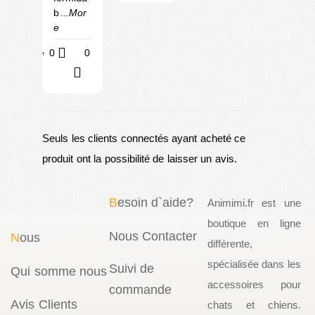
b
...Mor
e
Utile
0
0
?
Seuls les clients connectés ayant acheté ce
produit ont la possibilité de laisser un avis.
B
esoin d`aide?
Animimi.fr est une
boutique en ligne
Nous Contacter
N
ous
différente,
spécialisée dans les
Suivi de
Qui somme nous
accessoires pour
commande
Avis Clients
chats et chiens.