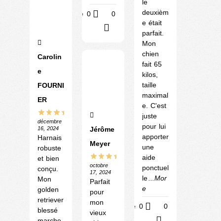
le
deuxièm
Utile
0
0
e était
?
parfait.
Mon
chien
Carolin
fait 65
e
kilos,
taille
FOURNI
maximal
ER
e. C'est
juste
décembre
pour lui
16, 2024
Jérôme
apporter
Harnais
Meyer
une
robuste
aide
et bien
octobre
ponctuel
conçu.
17, 2024
le
...Mor
Mon
Parfait
e
golden
pour
retriever
mon
Utile
0
0
blessé
vieux
?
marche