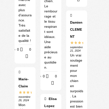
chien.
avec
Le
plus
rembour
d’assura
rage et
nce.
le tissu
Damien
Très
respiran
CLEME
satisfait
t sont
e de la
NT
idéaux.
qualité !
Une
aide
septembre
Utile
0
0
21, 2024
précieus
Un vrai
?
e au
soulage
quotidie
ment
n.
pour
mon
Utile
0
0
Marie-
chien
?
en
Claire
surpoids
. La
novembre
Elisa
29, 2024
pression
Mon
Lopez
est bien